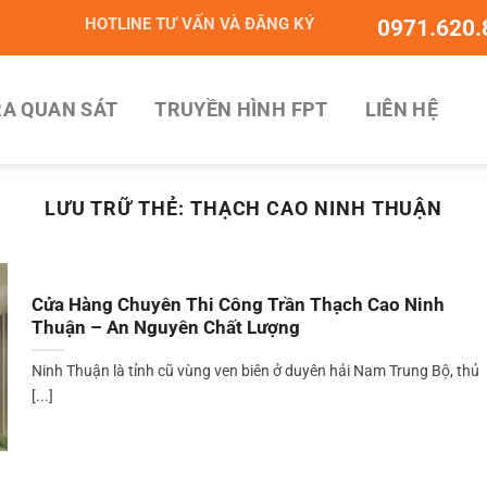
HOTLINE TƯ VẤN VÀ ĐĂNG KÝ
0971.620.
A QUAN SÁT
TRUYỀN HÌNH FPT
LIÊN HỆ
LƯU TRỮ THẺ:
THẠCH CAO NINH THUẬN
Cửa Hàng Chuyên Thi Công Trần Thạch Cao Ninh
Thuận – An Nguyên Chất Lượng
Ninh Thuận là tỉnh cũ vùng ven biên ở duyên hải Nam Trung Bộ, thủ
[...]