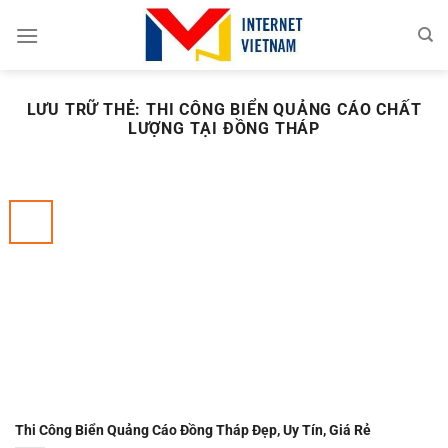
Chuyển
đến
nội
dung
LƯU TRỮ THẺ:
THI CÔNG BIỂN QUẢNG CÁO CHẤT
LƯỢNG TẠI ĐỒNG THÁP
Thi Công Biển Quảng Cáo Đồng Tháp Đẹp, Uy Tín, Giá Rẻ