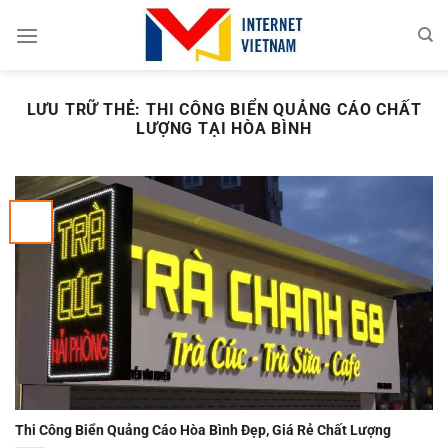
Chuyển
đến
nội
dung
LƯU TRỮ THẺ:
THI CÔNG BIỂN QUẢNG CÁO CHẤT
LƯỢNG TẠI HÒA BÌNH
Thi Công Biển Quảng Cáo Hòa Bình Đẹp, Giá Rẻ Chất Lượng