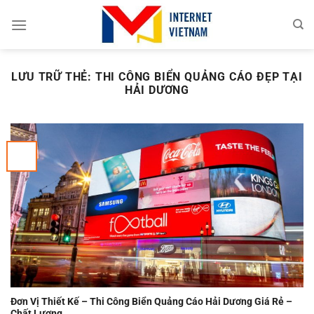
Chuyển
đến
nội
dung
LƯU TRỮ THẺ:
THI CÔNG BIỂN QUẢNG CÁO ĐẸP TẠI
HẢI DƯƠNG
Đơn Vị Thiết Kế – Thi Công Biển Quảng Cáo Hải Dương Giá Rẻ –
Chất Lượng.