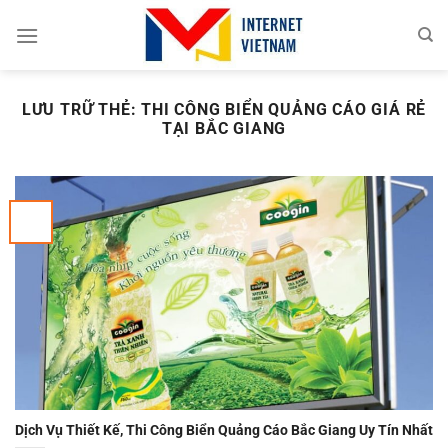
Chuyển
đến
nội
dung
LƯU TRỮ THẺ:
THI CÔNG BIỂN QUẢNG CÁO GIÁ RẺ
TẠI BẮC GIANG
Dịch Vụ Thiết Kế, Thi Công Biển Quảng Cáo Bắc Giang Uy Tín Nhất