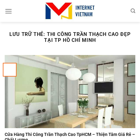
Chuyển
đến
nội
dung
LƯU TRỮ THẺ:
THI CÔNG TRẦN THẠCH CAO ĐẸP
TẠI TP HỒ CHÍ MINH
Cửa Hàng Thi Công Trần Thạch Cao TpHCM – Thiện Tâm Giá Rẻ –
Chất Lượng.