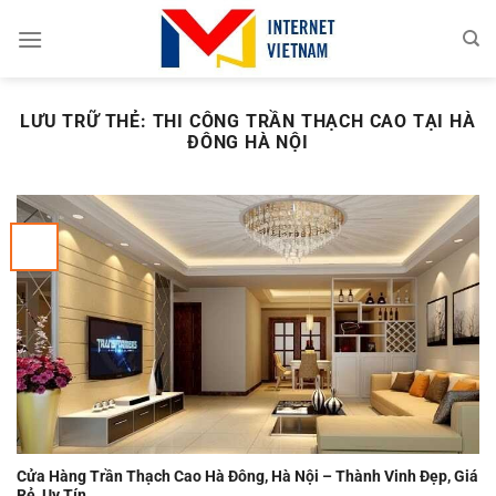
Chuyển
đến
nội
dung
LƯU TRỮ THẺ:
THI CÔNG TRẦN THẠCH CAO TẠI HÀ
ĐÔNG HÀ NỘI
Cửa Hàng Trần Thạch Cao Hà Đông, Hà Nội – Thành Vinh Đẹp, Giá
Rẻ, Uy Tín