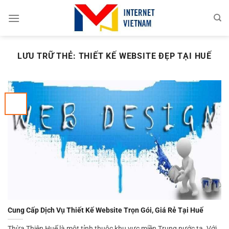
Chuyển
đến
nội
dung
LƯU TRỮ THẺ:
THIẾT KẾ WEBSITE ĐẸP TẠI HUẾ
Cung Cấp Dịch Vụ Thiết Kế Website Trọn Gói, Giá Rẻ Tại Huế
Thừa Thiên Huế là một tỉnh thuộc khu vực miền Trung nước ta. Với