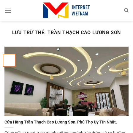
Chuyển
đến
nội
dung
LƯU TRỮ THẺ:
TRẦN THẠCH CAO LƯƠNG SƠN
Cửa Hàng Trần Thạch Cao Lương Sơn, Phú Thọ Uy Tín Nhất.
Cùng với sự phát triển mạnh mẽ của ngành xây dựng và xu hướng