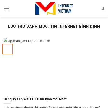
Chuyển
đến
nội
dung
LƯU TRỮ DANH MỤC:
TIN INTERNET BÌNH ĐỊNH
Đăng Ký Lắp Wifi FPT Bình Định Mới Nhất
FPT Telecom không chỉ cung cấp các gói cước cáp quang, lắp wifi