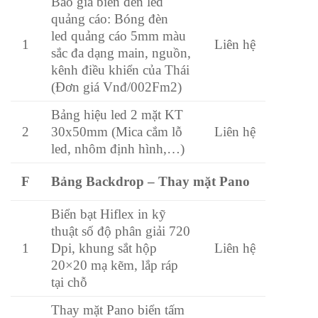
Báo giá biển đèn led
quảng cáo: Bóng đèn
led quảng cáo 5mm màu
1
Liên hệ
sắc đa dạng main, nguồn,
kênh điều khiển của Thái
(Đơn giá Vnđ/002Fm2)
Bảng hiệu led 2 mặt KT
30x50mm (Mica cắm lỗ
2
Liên hệ
led, nhôm định hình,…)
Bảng Backdrop – Thay mặt Pano
F
Biển bạt Hiflex in kỹ
thuật số độ phân giải 720
Dpi, khung sắt hộp
1
Liên hệ
20×20 mạ kẽm, lắp ráp
tại chỗ
Thay mặt Pano biển tấm