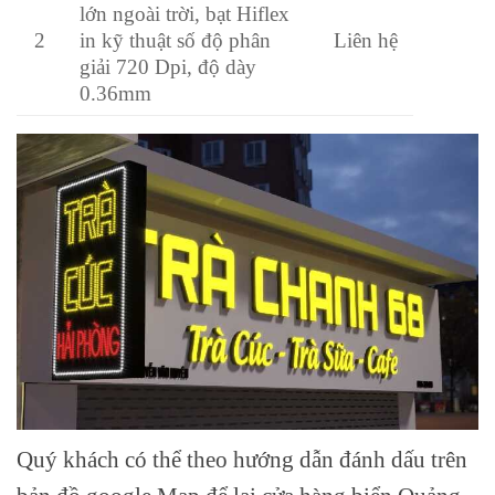
lớn ngoài trời, bạt Hiflex
in kỹ thuật số độ phân
2
Liên hệ
giải 720 Dpi, độ dày
0.36mm
Quý khách có thể theo hướng dẫn đánh dấu trên