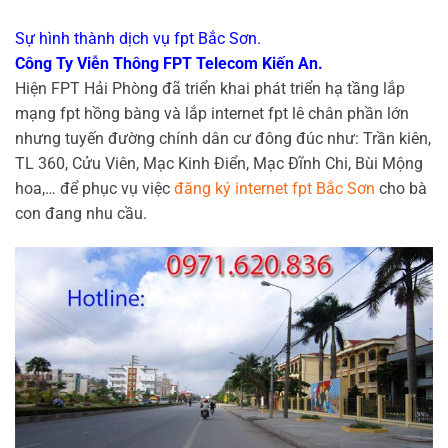
Sự hình thành dịch vụ fpt Bắc Sơn.
Công Ty Viễn Thông FPT Telecom Kiến An.
Hiện FPT Hải Phòng đã triển khai phát triển hạ tầng lắp
mạng fpt hồng bàng và lắp internet fpt lê chân
phần lớn
nhưng tuyến đường chính dân cư đông đúc như: Trần kiên,
TL 360, Cửu Viên, Mạc Kinh Điển, Mạc Đĩnh Chi, Bùi Mộng
hoa,… để phục vụ việc
đăng ký internet fpt Bắc Sơn
cho bà
con đang nhu cầu.