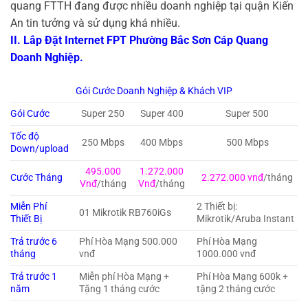
quang FTTH đang được nhiều doanh nghiệp tại quận Kiến
An tin tưởng và sử dụng khá nhiều.
II. Lắp Đặt Internet FPT Phường Bắc Sơn Cáp Quang
Doanh Nghiệp.
Gói Cước Doanh Nghiệp & Khách VIP
Gói Cước
Super 250
Super 400
Super 500
Tốc độ
250 Mbps
400 Mbps
500 Mbps
Down/upload
495.000
1.272.000
Cước Tháng
2.272.000 vnđ
/tháng
Vnđ
/tháng
Vnđ
/tháng
Miễn Phí
2 Thiết bị:
01 Mikrotik RB760iGs
Thiết Bị
Mikrotik/Aruba Instant
Trả trước 6
Phí Hòa Mạng 500.000
Phí Hòa Mạng
tháng
vnđ
1000.000 vnđ
Trả trước 1
Miễn phí Hòa Mạng +
Phí Hòa Mạng 600k +
năm
Tặng 1 tháng cước
tặng 2 tháng cước