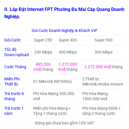
II. Lắp Đặt Internet FPT Phường Đa Mai Cáp Quang Doanh
Nghiệp.
Gói Cước Doanh Nghiệp & Khách VIP
Gói Cước
Super 250
Super 400
Super 500
Tốc độ
250 Mbps
400 Mbps
500 Mbps
Down/upload
495.000
1.272.000
Cước Tháng
2.272.000 vnđ
/tháng
Vnđ
/tháng
Vnđ
/tháng
Miễn Phí
2 Thiết bị:
01 Mikrotik RB760iGs
Thiết Bị
Mikrotik/Aruba Instant
Trả trước 6
Phí Hòa Mạng 500.000
Phí Hòa Mạng
tháng
vnđ
1000.000 vnđ
Trả trước 1
Miễn phí Hòa Mạng +
Phí Hòa Mạng 600k +
năm
Tặng 1 tháng cước
tặng 2 tháng cước
Bảng giá chưa bao gồm 10% VAT