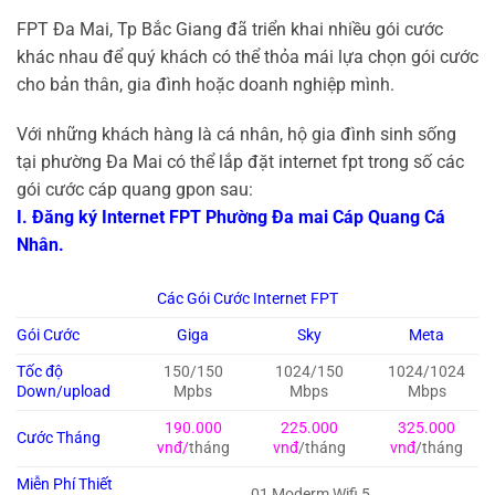
FPT Đa Mai, Tp Bắc Giang đã triển khai nhiều gói cước
khác nhau để quý khách có thể thỏa mái lựa chọn gói cước
cho bản thân, gia đình hoặc doanh nghiệp mình.
Với những khách hàng là cá nhân, hộ gia đình sinh sống
tại phường Đa Mai có thể lắp đặt internet fpt trong số các
gói cước cáp quang gpon sau:
I. Đăng ký Internet FPT Phường Đa mai Cáp Quang Cá
Nhân.
Các Gói Cước Internet FPT
Gói Cước
Giga
Sky
Meta
Tốc độ
150/150
1024/150
1024/1024
Down/upload
Mpbs
Mbps
Mbps
190.000
225.000
325.000
Cước Tháng
vnđ/
tháng
vnđ
/tháng
vnđ
/tháng
Miễn Phí Thiết
01 Moderm Wifi 5