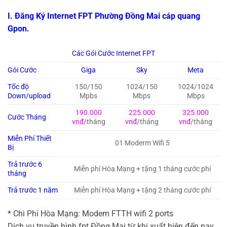
I. Đăng Ký Internet FPT Phường Đồng Mai cáp quang
Gpon.
Các Gói Cước Internet FPT
Gói Cước
Giga
Sky
Meta
Tốc độ
150/150
1024/150
1024/1024
Down/upload
Mpbs
Mbps
Mbps
190.000
225.000
325.000
Cước Tháng
vnđ/
tháng
vnđ
/tháng
vnđ
/tháng
Miễn Phí Thiết
01 Moderm Wifi 5
Bị
Trả trước 6
Miễn phí Hòa Mạng + tặng 1 tháng cước phí
tháng
Trả trước 1 năm
Miễn phí Hòa Mạng + tặng 2 tháng cước phí
* Chi Phí Hòa Mạng: Modem FTTH wifi 2 ports
Dịch vụ truyền hình fpt Đồng Mai từ khi xuất hiện đến nay,