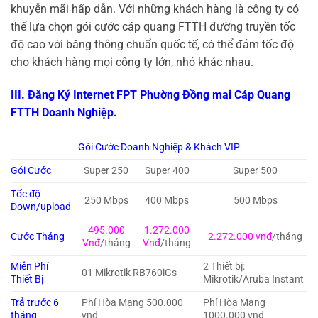
khuyễn mãi hấp dẫn. Với những khách hàng là công ty có
thể lựa chọn gói cước cáp quang FTTH đường truyền tốc
độ cao với băng thông chuẩn quốc tế, có thể đảm tốc độ
cho khách hàng mọi công ty lớn, nhỏ khác nhau.
III. Đăng Ký Internet FPT Phường Đồng mai Cáp Quang
FTTH Doanh Nghiệp.
Gói Cước Doanh Nghiệp & Khách VIP
Gói Cước
Super 250
Super 400
Super 500
Tốc độ
250 Mbps
400 Mbps
500 Mbps
Down/upload
495.000
1.272.000
Cước Tháng
2.272.000 vnđ
/tháng
Vnđ
/tháng
Vnđ
/tháng
Miễn Phí
2 Thiết bị:
01 Mikrotik RB760iGs
Thiết Bị
Mikrotik/Aruba Instant
Trả trước 6
Phí Hòa Mạng 500.000
Phí Hòa Mạng
tháng
vnđ
1000.000 vnđ