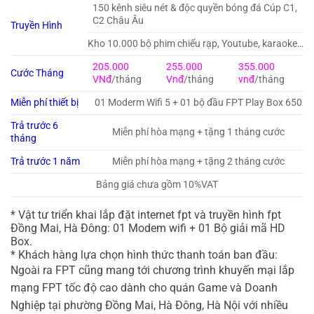
150 kênh siêu nét & độc quyền bóng đá Cúp C1,
C2 Châu Âu
Truyền Hình
Kho 10.000 bộ phim chiếu rạp, Youtube, karaoke…
205.000
255.000
355.000
Cước Tháng
VNđ
/tháng
Vnđ
/tháng
vnđ
/tháng
Miễn phí thiết bị
01 Moderm Wifi 5 + 01 bộ đầu FPT Play Box 650
Trả trước 6
Miễn phí hòa mạng + tặng 1 tháng cước
tháng
Trả trước 1 năm
Miễn phí hòa mạng + tặng 2 tháng cước
Bảng giá chưa gồm 10%VAT
* Vật tư triển khai lắp đặt internet fpt và truyền hình fpt
Đồng Mai, Hà Đông: 01 Modem wifi + 01 Bộ giải mã HD
Box.
* Khách hàng lựa chọn hình thức thanh toán ban đầu:
Ngoài ra FPT cũng mang tới chương trình khuyến mại lắp
mạng FPT tốc độ cao dành cho quán Game và Doanh
Nghiệp tại phường Đồng Mai, Hà Đông, Hà Nội với nhiều