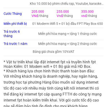
Kho 10.000 bộ phim chiếu rạp, Youtube, karaoke…
205.000
255.000
355.000
Cước Tháng
VNđ
/tháng
Vnđ
/tháng
vnđ
/tháng
Miễn phí thiết bị
01 Moderm Wifi 5 + 01 bộ đầu FPT Play Box 650
Trả trước 6
Miễn phí hòa mạng + tặng 1 tháng cước
tháng
Trả trước 1 năm
Miễn phí hòa mạng + tặng 2 tháng cước
Bảng giá chưa gồm 10%VAT
* Vật tư triển khai lắp đặt internet fpt và truyền hình fpt
Hoàn Kiếm: 01 Modem wifi + 01 Bộ giải mã HD Box.
* Khách hàng lựa chọn hình thức thanh toán ban đầu:
Với những khách hàng là doanh nghiệp, hay ngân hàng,
trường học tại phường Hàng Đào muốn sử dụng internet
tốc độ cao với nhiều máy tính cùng kết nối internet thì có
thể đăng ký internet fpt cáp quang FTTH do công ty mạng
internet fpt hoàn kiếm triển khai. Với gói cước tốc độ cao
này sẽ đảm bảo tính ổn định cho mọi khách hàng.