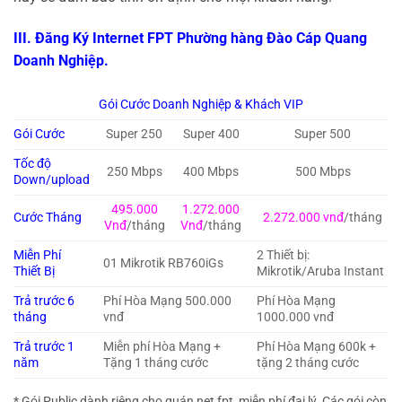
III. Đăng Ký Internet FPT Phường hàng Đào Cáp Quang
Doanh Nghiệp.
Gói Cước Doanh Nghiệp & Khách VIP
Gói Cước
Super 250
Super 400
Super 500
Tốc độ
250 Mbps
400 Mbps
500 Mbps
Down/upload
495.000
1.272.000
Cước Tháng
2.272.000 vnđ
/tháng
Vnđ
/tháng
Vnđ
/tháng
Miễn Phí
2 Thiết bị:
01 Mikrotik RB760iGs
Thiết Bị
Mikrotik/Aruba Instant
Trả trước 6
Phí Hòa Mạng 500.000
Phí Hòa Mạng
tháng
vnđ
1000.000 vnđ
Trả trước 1
Miễn phí Hòa Mạng +
Phí Hòa Mạng 600k +
năm
Tặng 1 tháng cước
tặng 2 tháng cước
* Gói Public dành riêng cho quán net fpt, miễn phí đại lý. Các gói còn