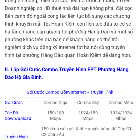
trong 24 tháng, miễn đặt cọc nếu trả trước 6 tháng trở lên.
Doanh nghiệp có HĐ thuê nhà dài hạn không phải đặt cọc.
Bên cạnh đó ngoài công tác liên tục bổ sung các chương
trình khuyến mãi, fpt Hoàn Kiếm còn liên tục đầu tư cơ sở
hạ tầng mạng cáp quang fpt phường Hàng Đào và một số
phường khác trên địa bàn để khách hàng có thể trải
nghiệm dịch vụ đăng ký internet fpt hà nội cùng truyền
hình tại phường Hàng Đào quận Hoàn Kiếm dễ dàng hơn.
II. Lắp Gói Cước Combo Truyền Hình FPT Phường Hàng
Đào Hộ Gia Đình.
Gói Cước Combo Gồm Internet + Truyền Hình
Gói Cước
Combo Giga
Combo Sky
Combo Meta
Tốc Độ
150/150
1024/150
1024/1024
Down/upload
Mbps
Mbps
Mbps
150 kênh siêu nét & độc quyền bóng đá Cúp C1,
C2 Châu Âu
Truyền Hình