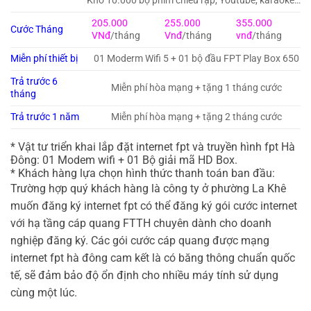
Kho 10.000 bộ phim chiếu rạp, Youtube, karaoke…
205.000
255.000
355.000
Cước Tháng
VNđ
/tháng
Vnđ
/tháng
vnđ
/tháng
Miễn phí thiết bị
01 Moderm Wifi 5 + 01 bộ đầu FPT Play Box 650
Trả trước 6
Miễn phí hòa mạng + tặng 1 tháng cước
tháng
Trả trước 1 năm
Miễn phí hòa mạng + tặng 2 tháng cước
* Vật tư triển khai lắp đặt internet fpt và truyền hình fpt Hà
Đông: 01 Modem wifi + 01 Bộ giải mã HD Box.
* Khách hàng lựa chọn hình thức thanh toán ban đầu:
Trường hợp quý khách hàng là công ty ở phường La Khê
muốn đăng ký internet fpt có thể đăng ký gói cước internet
với hạ tầng cáp quang FTTH chuyên dành cho doanh
nghiệp đăng ký. Các gói cước cáp quang được mạng
internet fpt hà đông cam kết là có băng thông chuẩn quốc
tế, sẽ đảm bảo độ ổn định cho nhiều máy tính sử dụng
cùng một lúc.