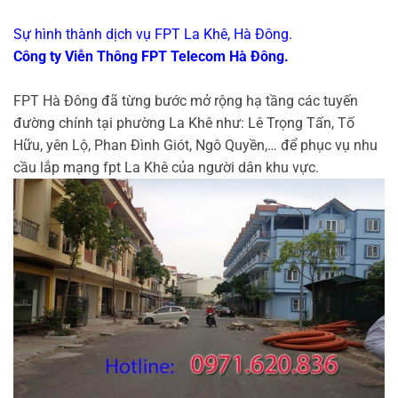
Sự hình thành dịch vụ FPT La Khê, Hà Đông.
Công ty Viễn Thông FPT Telecom Hà Đông.
FPT Hà Đông đã từng bước mở rộng hạ tầng các tuyến
đường chính tại phường La Khê như: Lê Trọng Tấn, Tố
Hữu, yên Lộ, Phan Đình Giót, Ngô Quyền,… để phục vụ nhu
cầu lắp mạng fpt La Khê của người dân khu vực.