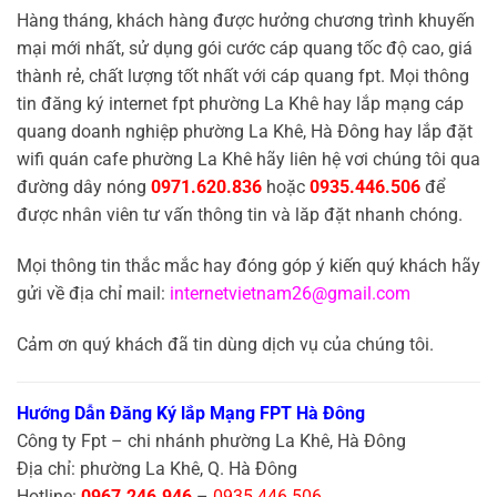
Hàng tháng, khách hàng được hưởng chương trình khuyến
mại mới nhất, sử dụng gói cước cáp quang tốc độ cao, giá
thành rẻ, chất lượng tốt nhất với cáp quang fpt. Mọi thông
tin đăng ký internet fpt phường La Khê hay lắp mạng cáp
quang doanh nghiệp phường La Khê, Hà Đông hay lắp đặt
wifi quán cafe phường La Khê hãy liên hệ vơi chúng tôi qua
đường dây nóng
0971.620.836
hoặc
0935.446.506
để
được nhân viên tư vấn thông tin và lăp đặt nhanh chóng.
Mọi thông tin thắc mắc hay đóng góp ý kiến quý khách hãy
gửi về địa chỉ mail:
internetvietnam26@gmail.com
Cảm ơn quý khách đã tin dùng dịch vụ của chúng tôi.
Hướng Dẫn Đăng Ký lắp Mạng FPT Hà Đông
Công ty Fpt – chi nhánh phường La Khê, Hà Đông
Địa chỉ: phường La Khê, Q. Hà Đông
Hotline:
0967.246.946
–
0935.446.506