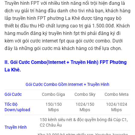
Truyền hình FPT với nhiều tính năng nổi trội hiện đang là
dịch vụ giải trí hàng đầu danh cho tivi nhà bạn, khách hàng
lắp truyền hình FPT phường La Khê được tặng ngay bộ
thiết bị đầu thu HD chất lượng cao trị giá 1.500.00đ. Khách
hàng muốn đăng ký truyền hình fpt thì phải đăng ký đi
kèm với gói cước internet fpt
qua gói cước combo. Dưới
đây là những gói cước mà khách hàng có thể lựa chọn.
II. Gói Cước Combo(Internet + Truyền Hình) FPT Phường
La Khê.
Gói Cước Combo Gồm Internet + Truyền Hình
Gói Cước
Combo Giga
Combo Sky
Combo Meta
Tốc Độ
150/150
1024/150
1024/1024
Down/upload
Mbps
Mbps
Mbps
150 kênh siêu nét & độc quyền bóng đá Cúp C1,
C2 Châu Âu
Truyền Hình