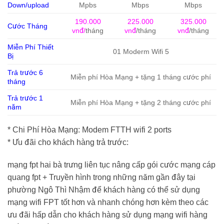
Down/upload
Mpbs
Mbps
Mbps
190.000
225.000
325.000
Cước Tháng
vnđ/
tháng
vnđ
/tháng
vnđ
/tháng
Miễn Phí Thiết
01 Moderm Wifi 5
Bị
Trả trước 6
Miễn phí Hòa Mạng + tặng 1 tháng cước phí
tháng
Trả trước 1
Miễn phí Hòa Mạng + tặng 2 tháng cước phí
năm
* Chi Phí Hòa Mạng: Modem FTTH wifi 2 ports
* Ưu đãi cho khách hàng trả trước:
mạng fpt hai bà trưng liên tục nâng cấp gói cước mạng cáp
quang fpt + Truyền hình trong những năm gần đây tại
phường Ngô Thì Nhậm để khách hàng có thể sử dụng
mạng wifi FPT tốt hơn và nhanh chóng hơn kèm theo các
ưu đãi hấp dẫn cho khách hàng sử dụng mạng wifi hàng