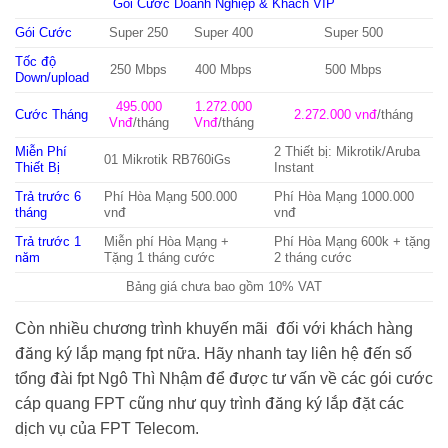
Gói Cước Doanh Nghiệp & Khách VIP
Gói Cước
Super 250
Super 400
Super 500
Tốc độ
250 Mbps
400 Mbps
500 Mbps
Down/upload
495.000
1.272.000
Cước Tháng
2.272.000 vnđ
/tháng
Vnđ
/tháng
Vnđ
/tháng
Miễn Phí
2 Thiết bị: Mikrotik/Aruba
01 Mikrotik RB760iGs
Thiết Bị
Instant
Trả trước 6
Phí Hòa Mạng 500.000
Phí Hòa Mạng 1000.000
tháng
vnđ
vnđ
Trả trước 1
Miễn phí Hòa Mạng +
Phí Hòa Mạng 600k + tặng
năm
Tặng 1 tháng cước
2 tháng cước
Bảng giá chưa bao gồm 10% VAT
Còn nhiều chương trình khuyến mãi đối với khách hàng
đăng ký lắp mạng fpt nữa. Hãy nhanh tay liên hệ đến số
tổng đài fpt Ngô Thì Nhậm để được tư vấn về các gói cước
cáp quang FPT cũng như quy trình đăng ký lắp đặt các
dịch vụ của FPT Telecom.