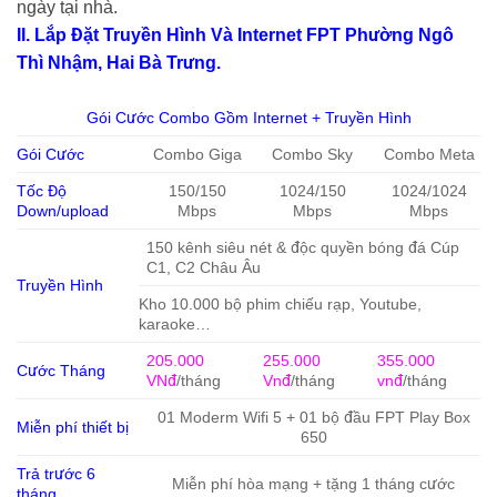
ngày tại nhà.
II. Lắp Đặt Truyền Hình Và Internet FPT Phường Ngô
Thì Nhậm, Hai Bà Trưng.
Gói Cước Combo Gồm Internet + Truyền Hình
Gói Cước
Combo Giga
Combo Sky
Combo Meta
Tốc Độ
150/150
1024/150
1024/1024
Down/upload
Mbps
Mbps
Mbps
150 kênh siêu nét & độc quyền bóng đá Cúp
C1, C2 Châu Âu
Truyền Hình
Kho 10.000 bộ phim chiếu rạp, Youtube,
karaoke…
205.000
255.000
355.000
Cước Tháng
VNđ
/tháng
Vnđ
/tháng
vnđ
/tháng
01 Moderm Wifi 5 + 01 bộ đầu FPT Play Box
Miễn phí thiết bị
650
Trả trước 6
Miễn phí hòa mạng + tặng 1 tháng cước
tháng