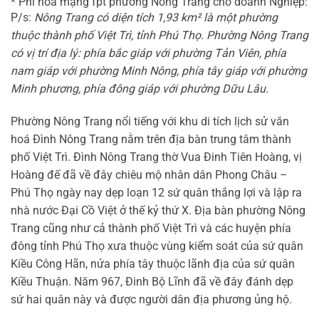
* Phí hòa mạng fpt phường Nông Trang cho doanh Nghiệp:
P/s:
Nông Trang có diện tích 1,93 km² là một phường
thuộc thành phố Việt Trì, tỉnh Phú Thọ. Phường Nông Trang
có vị trí địa lý: phía bắc giáp với phường Tản Viên, phía
nam giáp với phường Minh Nông, phía tây giáp với phường
Minh phương, phía đông giáp với phường Dữu Lâu.
Phường Nông Trang nổi tiếng với khu di tích lịch sử văn
hoá Đình Nông Trang nằm trên địa bàn trung tâm thành
phố Việt Trì. Đình Nông Trang thờ Vua Đinh Tiên Hoàng, vị
Hoàng đế đã về đây chiêu mộ nhân dân Phong Châu –
Phú Thọ ngày nay dẹp loạn 12 sứ quân thắng lợi và lập ra
nhà nước Đại Cồ Việt ở thế kỷ thứ X. Địa bàn phường Nông
Trang cũng như cả thành phố Việt Trì và các huyện phía
đông tỉnh Phú Thọ xưa thuộc vùng kiểm soát của sứ quân
Kiều Công Hãn, nửa phía tây thuộc lãnh địa của sứ quân
Kiều Thuận. Năm 967, Đinh Bộ Lĩnh đã về đây đánh dẹp
sứ hai quân này và được người dân địa phương ủng hộ.