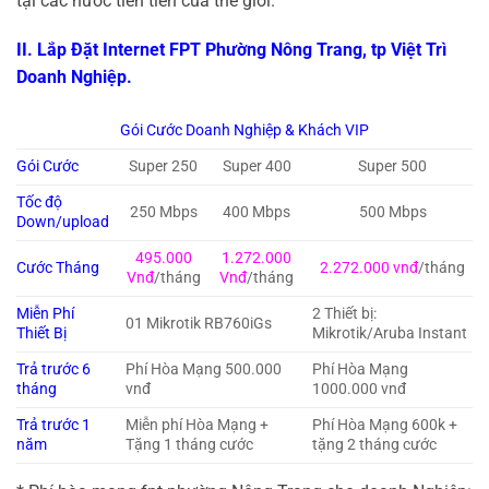
tại các nước tiên tiến của thế giới.
II. Lắp Đặt Internet FPT Phường Nông Trang, tp Việt Trì
Doanh Nghiệp.
Gói Cước Doanh Nghiệp & Khách VIP
Gói Cước
Super 250
Super 400
Super 500
Tốc độ
250 Mbps
400 Mbps
500 Mbps
Down/upload
495.000
1.272.000
Cước Tháng
2.272.000 vnđ
/tháng
Vnđ
/tháng
Vnđ
/tháng
Miễn Phí
2 Thiết bị:
01 Mikrotik RB760iGs
Thiết Bị
Mikrotik/Aruba Instant
Trả trước 6
Phí Hòa Mạng 500.000
Phí Hòa Mạng
tháng
vnđ
1000.000 vnđ
Trả trước 1
Miễn phí Hòa Mạng +
Phí Hòa Mạng 600k +
năm
Tặng 1 tháng cước
tặng 2 tháng cước