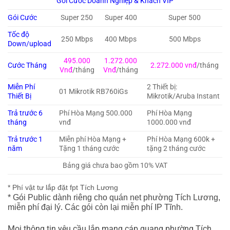
Gói Cước Doanh Nghiệp & Khách VIP
Gói Cước
Super 250
Super 400
Super 500
Tốc độ
250 Mbps
400 Mbps
500 Mbps
Down/upload
495.000
1.272.000
Cước Tháng
2.272.000 vnđ
/tháng
Vnđ
/tháng
Vnđ
/tháng
Miễn Phí
2 Thiết bị:
01 Mikrotik RB760iGs
Thiết Bị
Mikrotik/Aruba Instant
Trả trước 6
Phí Hòa Mạng 500.000
Phí Hòa Mạng
tháng
vnđ
1000.000 vnđ
Trả trước 1
Miễn phí Hòa Mạng +
Phí Hòa Mạng 600k +
năm
Tặng 1 tháng cước
tặng 2 tháng cước
Bảng giá chưa bao gồm 10% VAT
* Phí vật tư lắp đặt fpt Tích Lương
* Gói Public dành riêng cho quán net phường Tích Lương,
miễn phí đại lý. Các gói còn lại miễn phí IP Tĩnh.
Mọi thông tin yêu cầu lắp mạng cáp quang phường Tích