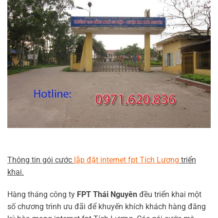
Thông tin gói cước
lắp đặt internet fpt Tích Lương
triển
khai.
Hàng tháng công ty
FPT Thái Nguyên
đều triển khai một
số chương trình ưu đãi để khuyến khích khách hàng đăng