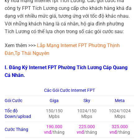
ký hòa mạng internet fpt Tích Lương. Các gói cước mà
công ty FPT Tích Lương cung cấp cho khách hàng khá đa
dạng với nhiều mức giá, tương ứng với tốc độ khác nhau.
Với những khách hàng là cá nhân, hộ gia đình phường
Tích Lương có thể lựa chọn trong số các gói cước sau:
Xem thêm >>>
Lắp Mạng Internet FPT Phường Thịnh
Đán,Tp Thái Nguyên
I. Đăng Ký Internet FPT Phường Tích Lương Cáp Quang
Cá Nhân.
Các Gói Cước Internet FPT
Gói Cước
Giga
Sky
Meta
Tốc độ
150/150
1024/150
1024/1024
Down/upload
Mpbs
Mbps
Mbps
190.000
225.000
325.000
Cước Tháng
vnđ/
tháng
vnđ
/tháng
vnđ
/tháng