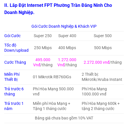
II. Lắp Đặt Internet FPT Phường Trần Đăng Ninh Cho
Doanh Nghiệp.
Gói Cước Doanh Nghiệp & Khách VIP
Gói Cước
Super 250
Super 400
Super 500
Tốc độ
250 Mbps
400 Mbps
500 Mbps
Down/upload
495.000
1.272.000
Cước Tháng
2.272.000 vnđ
/tháng
Vnđ
/tháng
Vnđ
/tháng
Miễn Phí
2 Thiết bị:
01 Mikrotik RB760iGs
Thiết Bị
Mikrotik/Aruba Instant
Trả trước 6
Phí Hòa Mạng 500.000
Phí Hòa Mạng
tháng
vnđ
1000.000 vnđ
Trả trước 1
Miễn phí Hòa Mạng +
Phí Hòa Mạng 600k +
năm
Tặng 1 tháng cước
tặng 2 tháng cước
Bảng giá chưa bao gồm 10% VAT