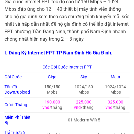
Giá cước internet FPT tốc độ cao từ 150 Mbps – 1024
Mbps đáp ứng cho 12 – 40 thiết bị máy tính viễn thông
cho hộ gia đình kèm theo các chương trình khuyến mãi sốc
nhất và hấp dẫn nhất để hộ gia đình có thể lắp đặt internet
FPT phường Trần Đăng Ninh, thành phố Nam Định nhanh
chóng nhất hiện nay trong 2 – 3 ngày.
I. Đăng Ký Internet FPT TP Nam Định Hộ Gia Đình.
Các Gói Cước Internet FPT
Gói Cước
Giga
Sky
Meta
Tốc độ
150/150
1024/150
1024/1024
Down/upload
Mpbs
Mbps
Mbps
190.000
225.000
325.000
Cước Tháng
vnđ/
tháng
vnđ
/tháng
vnđ
/tháng
Miễn Phí Thiết
01 Moderm Wifi 5
Bị
Trả trước 6