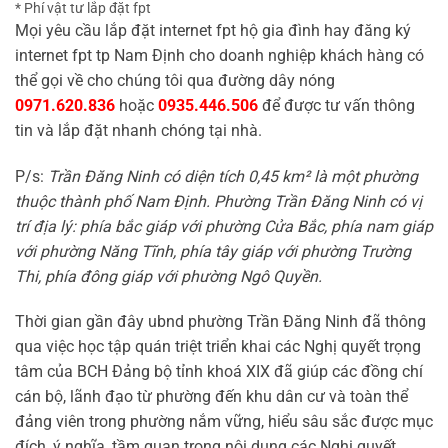
* Phí vật tư lắp đặt fpt
Mọi yêu cầu lắp đặt internet fpt hộ gia đình hay đăng ký
internet fpt tp Nam Định cho doanh nghiệp khách hàng có
thể gọi về cho chúng tôi qua đường dây nóng
0971.620.836
hoặc
0935.446.506
để được tư vấn thông
tin và lắp đặt nhanh chóng tại nhà.
P/s:
Trần Đăng Ninh có diện tích 0,45 km² là một phường
thuộc thành phố Nam Định. Phường Trần Đăng Ninh có vị
trí địa lý: phía bắc giáp với phường Cửa Bắc, phía nam giáp
với phường Năng Tĩnh, phía tây giáp với phường Trường
Thi, phía đông giáp với phường Ngô Quyền.
Thời gian gần đây ubnd phường Trần Đăng Ninh đã thông
qua việc học tập quán triệt triển khai các Nghị quyết trọng
tâm của BCH Đảng bộ tỉnh khoá XIX đã giúp các đồng chí
cán bộ, lãnh đạo từ phường đến khu dân cư và toàn thể
đảng viên trong phường nắm vững, hiểu sâu sắc được mục
đích, ý nghĩa, tầm quan trọng nội dung các Nghị quyết