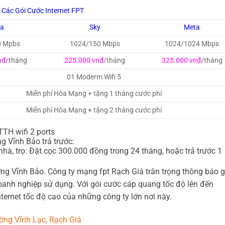
Các Gói Cước Internet FPT
ga
Sky
Meta
0 Mpbs
1024/150 Mbps
1024/1024 Mbps
nđ/
tháng
225.000 vnđ
/tháng
325.000 vnđ
/tháng
01 Moderm Wifi 5
Miễn phí Hòa Mạng + tặng 1 tháng cước phí
Miễn phí Hòa Mạng + tặng 2 tháng cước phí
TH wifi 2 ports
g Vĩnh Bảo trả trước:
hà, trọ: Đặt cọc 300.000 đồng trong 24 tháng, hoặc trả trước 1
g Vĩnh Bảo. Công ty mạng fpt Rạch Giá trân trọng thông báo g
nh nghiệp sử dụng. Với gói cước cáp quang tốc độ lên đến
ernet tốc độ cao của những công ty lớn nơi này.
ờng Vĩnh Lạc, Rạch Giá