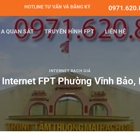
HOTLINE TƯ VẤN VÀ ĐĂNG KÝ
0971.620.
A QUAN SÁT
TRUYỀN HÌNH FPT
LIÊN HỆ
INTERNET RẠCH GIÁ
 Internet FPT Phường Vĩnh Bảo, 