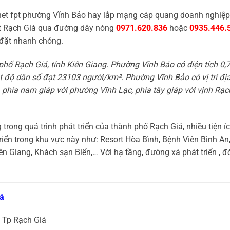
rnet fpt phường Vĩnh Bảo hay lắp mạng cáp quang doanh nghiệp
pt Rạch Giá qua đường dây nóng
0971.620.836
hoặc
0935.446.
 đặt nhanh chóng.
hố Rạch Giá, tỉnh Kiên Giang. Phường Vĩnh Bảo có diện tích 0,
 độ dân số đạt 23103 người/km². Phường Vĩnh Bảo có vị trí địa 
phía nam giáp với phường Vĩnh Lạc, phía tây giáp với vịnh Rạc
rong quá trình phát triển của thành phố Rạch Giá, nhiều tiện íc
triển trong khu vực này như: Resort Hòa Bình, Bệnh Viên Bình An
ên Giang, Khách sạn Biển,… Với hạ tầng, đường xá phát triển , đ
iá
 Tp Rạch Giá