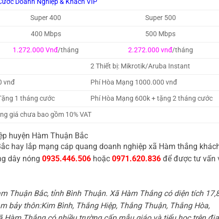
Cước Doanh Nghiệp & Khách VIP
Super 400
Super 500
400 Mbps
500 Mbps
1.272.000 Vnđ
/tháng
2.272.000 vnđ
/tháng
2 Thiết bị: Mikrotik/Aruba Instant
0 vnđ
Phí Hòa Mạng 1000.000 vnđ
Tặng 1 tháng cước
Phí Hòa Mạng 600k + tặng 2 tháng cước
ng giá chưa bao gồm 10% VAT
ghiệp huyện Hàm Thuận Bắc
n Bắc hay lắp mạng cáp quang doanh nghiệp xã Hàm thắng khác
ờng dây nóng
0935.446.506
hoặc
0971.620.836
để được tư vấn 
 Thuận Bắc, tỉnh Bình Thuận. Xã Hàm Thắng có diện tích 17,
m bảy thôn:Kim Bình, Thắng Hiệp, Thắng Thuận, Thắng Hòa,
ã Hàm Thắng có nhiều trường cấp mẫu giáo và tiểu học trên địa