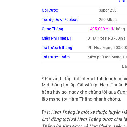
Gói 
Gói Cước
Super 250
Tốc độ Down/upload
250 Mbps
Cước Tháng
495.000 Vnđ
/tháng
Miễn Phí Thiết Bị
01 Mikrotik RB760iGs
Trả trước 6 tháng
Phí Hòa Mạng 500.00
Trả trước 1 năm
Miễn phí Hòa Mạng + 
Bả
* Phí vật tư lắp đặt internet fpt doanh n
Mọi thông tin lắp đặt wifi fpt Hàm Thuậ
hàng hãy gọi ngay cho chúng tôi qua đư
lắp mạng fpt Hàm Thắng nhanh chóng.
P/s:
Hàm Thắng là một xã thuộc huyện Hàm
km² đồng thời xã Hàm Thắng được chia là
Thắng lợi, Kim Ngọc và Ung Chiếm. Hiện x