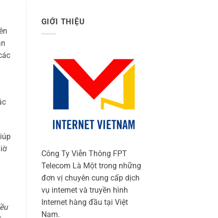
GIỚI THIỆU
iên
ăn
các
ác
giúp
iờ
Công Ty Viễn Thông FPT
Telecom Là Một trong những
đơn vị chuyên cung cấp dịch
vụ internet và truyền hình
Internet hàng đầu tại Việt
đều
Nam.