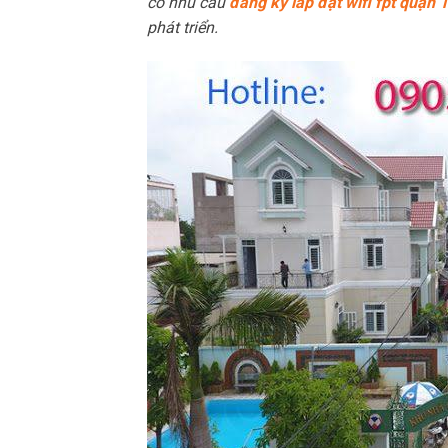
có nhu cầu
đăng ký lắp đặt wifi fpt quận 
phát triển.