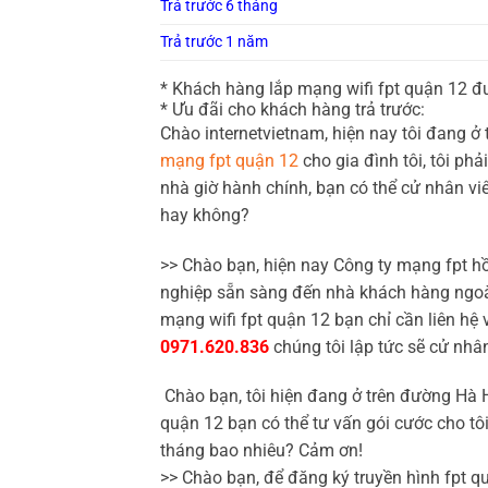
Trả trước 6 tháng
Trả trước 1 năm
* Khách hàng
lắp mạng wifi fpt quận 12 
* Ưu đãi cho khách hàng trả trước:
Chào internetvietnam, hiện nay tôi đang 
mạng fpt quận 12
cho gia đình tôi, tôi ph
nhà giờ hành chính, bạn có thể cử nhân vi
hay không?
>> Chào bạn, hiện nay Công ty mạng fpt h
nghiệp sẵn sàng đến nhà khách hàng ngoài 
mạng wifi fpt quận 12 bạn chỉ cần liên hệ
0971.620.836
chúng tôi lập tức sẽ cử nhâ
Chào bạn, tôi hiện đang ở trên đường Hà H
quận 12 bạn có thể tư vấn gói cước cho tô
tháng bao nhiêu? Cảm ơn!
>> Chào bạn, để đăng ký truyền hình fpt q