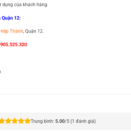
ử dụng của khách hàng.
h Quận 12:
 Hiệp Thành
, Quận 12.
0905.525.320
0
n
Trung bình:
5.00
/5 (
1
đánh giá)