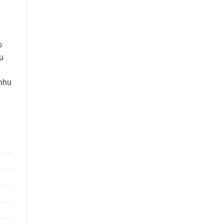
o
ụ
nhu