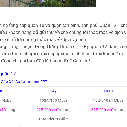
n hạ tầng cáp quận 10 và quận tân bình, Tân phú, Quận 12… ch
hiều khách hàng đã gửi thư về cho chúng tôi thắc mắc về dịch v
i sẽ trả lời những thắc mắc về dịch vụ trên.
Đông Hưng Thuận: Đông Hưng Thuận 6, Tô Ký, quận 12 đang có 
tư vấn cho mình gói cước cáp quang rẻ nhất có được không? để
i đóng chi phí ban đầu là bao nhiêu? Cảm ơn!
 quận 12
Các Gói Cước Internet FPT
ga
Sky
Meta
0 Mpbs
1024/150 Mbps
1024/1024 Mbps
nđ/
tháng
225.000 vnđ
/tháng
325.000 vnđ
/tháng
01 Moderm Wifi 5