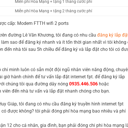
Miễn phí Hòa Mạng + tặng 1 tháng cước phí
Miễn phí Hòa Mạng + tặng 2 tháng cước phí
được cấp: Modem FTTH wifi 2 ports
ở trên đường Lê Văn Khương, tôi đang có nhu cầu
đăng ký lắp đặ
ải làm sao để đăng ký nhanh và ít tốn thời gian nhất vì tôi không
ên đến nhà tôi sau 5h chiều để đăng ký và lắp đặt cho tôi có đư
ồ chí minh luôn có sẵn một đội ngũ nhân viên năng động, chuy
giờ hành chính để tư vấn lắp đặt internet fpt. để đăng ký lắp
 với chúng tôi qua đường dây nóng
0935.446.506
hoặc
n viên đến nhà tư vấn và lắp đặt nhanh chóng cho bạn.
uy Giáp, tôi đang có nhu cầu đăng ký truyền hình internet fpt
i có được không? tôi phải đóng phí hòa mạng bao nhiêu và phí
uận 12 cho cá nhân, gia đình, bạn phải đóng chi phi hòa mạng l