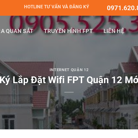
HOTLINE TƯ VẤN VÀ ĐĂNG KÝ
0971.620.
A QUAN SÁT
TRUYỀN HÌNH FPT
LIÊN HỆ
INTERNET QUẬN 12
Ký Lắp Đặt Wifi FPT Quận 12 Mớ