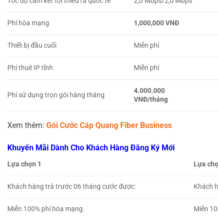
Tốc độ cam kết tối thiểu ra quốc tế
2,0 Mbps/2,0 Mbps
Phí hòa mạng
1,000,000 VNĐ
Thiết bị đầu cuối
Miễn phí
Phí thuê IP tĩnh
Miễn phí
4.000.000
Phí sử dụng trọn gói hàng tháng
VNĐ/tháng
Xem thêm:
Gói Cước Cáp Quang Fiber Business
Khuyến Mãi Dành Cho Khách Hàng Đăng Ký Mới
Lựa chọn 1
Lựa chọ
Khách hàng trả trước 06 tháng cước được:
Khách h
Miễn 100% phí hòa mạng.
Miễn 10