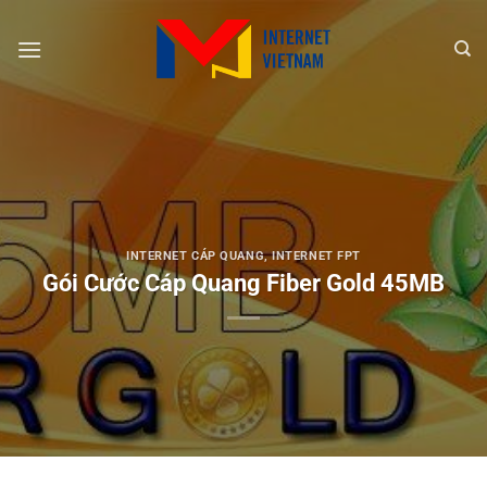
Chuyển
đến
nội
dung
INTERNET CÁP QUANG
,
INTERNET FPT
Gói Cước Cáp Quang Fiber Gold 45MB