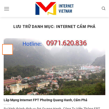
Chuyển
đến
nội
dung
LƯU TRỮ DANH MỤC:
INTERNET CẨM PHẢ
Lắp Mạng Internet FPT Phường Quang Hanh, Cẩm Phả
Sự hình thành dịch vụ fpt Quang Hanh. Công Ty Viễn Thông FPT