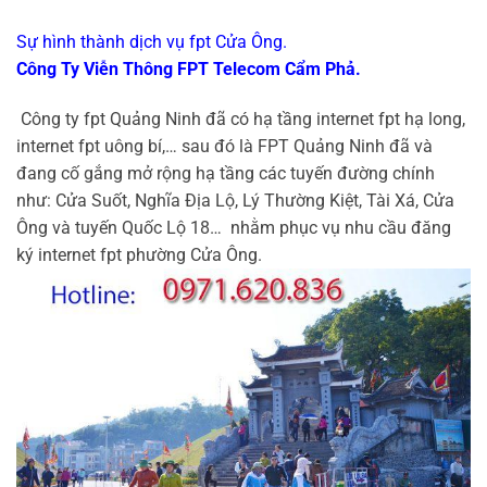
Sự hình thành dịch vụ fpt Cửa Ông.
Công Ty Viễn Thông FPT Telecom Cẩm Phả.
Công ty fpt Quảng Ninh đã có hạ tầng internet fpt hạ long,
internet fpt uông bí,… sau đó là FPT Quảng Ninh đã và
đang cố gắng mở rộng hạ tầng các tuyến đường chính
như: Cửa Suốt, Nghĩa Địa Lộ, Lý Thường Kiệt, Tài Xá, Cửa
Ông và tuyến Quốc Lộ 18… nhằm phục vụ nhu cầu đăng
ký internet fpt phường Cửa Ông.