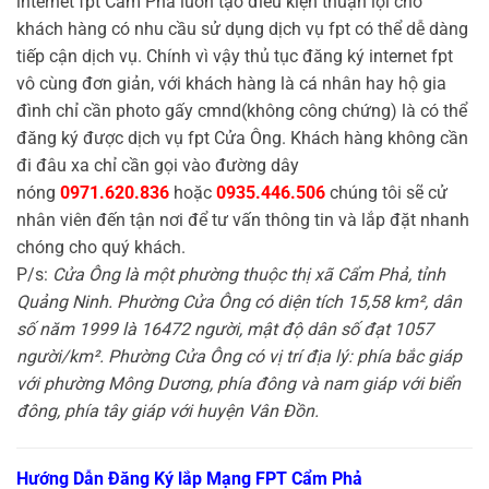
internet fpt Cẩm Phả luôn tạo điều kiện thuận lợi cho
khách hàng có nhu cầu sử dụng dịch vụ fpt có thể dễ dàng
tiếp cận dịch vụ. Chính vì vậy thủ tục đăng ký internet fpt
vô cùng đơn giản, với khách hàng là cá nhân hay hộ gia
đình chỉ cần photo gấy cmnd(không công chứng) là có thể
đăng ký được dịch vụ fpt Cửa Ông. Khách hàng không cần
đi đâu xa chỉ cần gọi vào đường dây
nóng
0971.620.836
hoặc
0935.446.506
chúng tôi sẽ cử
nhân viên đến tận nơi để tư vấn thông tin và lắp đặt nhanh
chóng cho quý khách.
P/s:
Cửa Ông là một phường thuộc thị xã Cẩm Phả, tỉnh
Quảng Ninh. Phường Cửa Ông có diện tích 15,58 km², dân
số năm 1999 là 16472 người, mật độ dân số đạt 1057
người/km². Phường Cửa Ông có vị trí địa lý: phía bắc giáp
với phường Mông Dương, phía đông và nam giáp với biển
đông, phía tây giáp với huyện Vân Đồn.
Hướng Dẫn Đăng Ký lắp Mạng FPT Cẩm Phả