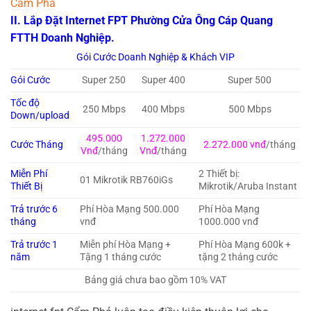
Cẩm Phả
II. Lắp Đặt Internet FPT Phường Cửa Ông Cáp Quang
FTTH Doanh Nghiệp.
Gói Cước Doanh Nghiệp & Khách VIP
Gói Cước
Super 250
Super 400
Super 500
Tốc độ
250 Mbps
400 Mbps
500 Mbps
Down/upload
495.000
1.272.000
Cước Tháng
2.272.000 vnđ
/tháng
Vnđ
/tháng
Vnđ
/tháng
Miễn Phí
2 Thiết bị:
01 Mikrotik RB760iGs
Thiết Bị
Mikrotik/Aruba Instant
Trả trước 6
Phí Hòa Mạng 500.000
Phí Hòa Mạng
tháng
vnđ
1000.000 vnđ
Trả trước 1
Miễn phí Hòa Mạng +
Phí Hòa Mạng 600k +
năm
Tặng 1 tháng cước
tặng 2 tháng cước
Bảng giá chưa bao gồm 10% VAT