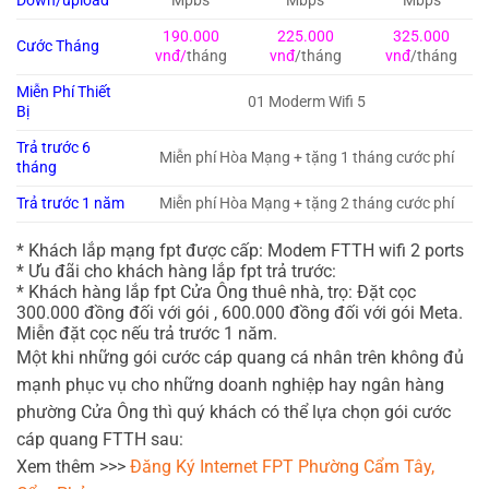
Down/upload
Mpbs
Mbps
Mbps
190.000
225.000
325.000
Cước Tháng
vnđ/
tháng
vnđ
/tháng
vnđ
/tháng
Miễn Phí Thiết
01 Moderm Wifi 5
Bị
Trả trước 6
Miễn phí Hòa Mạng + tặng 1 tháng cước phí
tháng
Trả trước 1 năm
Miễn phí Hòa Mạng + tặng 2 tháng cước phí
* Khách lắp mạng fpt được cấp: Modem FTTH wifi 2 ports
* Ưu đãi cho khách hàng lắp fpt trả trước:
* Khách hàng lắp fpt Cửa Ông thuê nhà, trọ: Đặt cọc
300.000 đồng đối với gói , 600.000 đồng đối với gói Meta.
Miễn đặt cọc nếu trả trước 1 năm.
Một khi những gói cước cáp quang cá nhân trên không đủ
mạnh phục vụ cho những doanh nghiệp hay ngân hàng
phường Cửa Ông thì quý khách có thể lựa chọn gói cước
cáp quang FTTH sau:
Xem thêm >>>
Đăng Ký Internet FPT Phường Cẩm Tây,