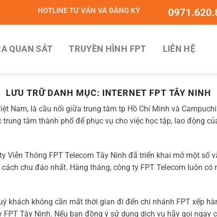
HOTLINE TƯ VẤN VÀ ĐĂNG KÝ
0971.620.
A QUAN SÁT
TRUYỀN HÌNH FPT
LIÊN HỆ
LƯU TRỮ DANH MỤC:
INTERNET FPT TÂY NINH
iệt Nam, là cầu nối giữa trung tâm tp Hồ Chí Minh và Campuchi
c trung tâm thành phố để phục vụ cho việc học tập, lao động củ
y Viễn Thông FPT Telecom Tây Ninh đã triển khai mở một số văn
 cách chu đáo nhất. Hàng tháng, công ty FPT Telecom luôn có 
ý khách không cần mất thời gian đi đến chi nhánh FPT xếp hàn
y FPT Tây Ninh. Nếu bạn đồng ý sử dụng dịch vụ hãy gọi ngay