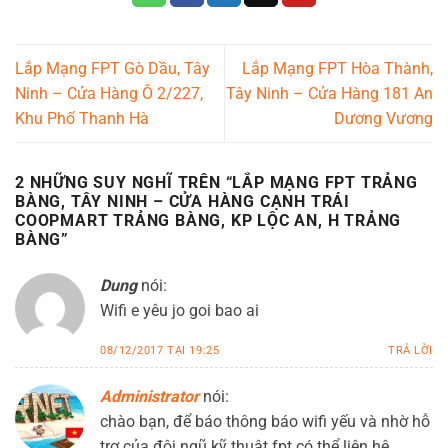
Lắp Mạng FPT Gò Dầu, Tây
Lắp Mạng FPT Hòa Thành,
Ninh – Cửa Hàng Ô 2/227,
Tây Ninh – Cửa Hàng 181 An
Khu Phố Thanh Hà
Dương Vương
2 NHỮNG SUY NGHĨ TRÊN “
LẮP MẠNG FPT TRẢNG
BÀNG, TÂY NINH – CỬA HÀNG CẠNH TRÁI
COOPMART TRẢNG BÀNG, KP LỘC AN, H TRẢNG
BÀNG
”
Dung
nói:
Wifi e yêu jo goi bao ai
08/12/2017 TẠI 19:25
TRẢ LỜI
Administrator
nói:
chào bạn, để báo thông báo wifi yếu và nhờ hỗ
trợ của đội ngũ kỹ thuật fpt có thể liên hệ