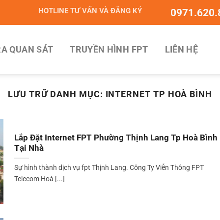
HOTLINE TƯ VẤN VÀ ĐĂNG KÝ
0971.620.
A QUAN SÁT
TRUYỀN HÌNH FPT
LIÊN HỆ
LƯU TRỮ DANH MỤC:
INTERNET TP HOÀ BÌNH
Lắp Đặt Internet FPT Phường Thịnh Lang Tp Hoà Bình
Tại Nhà
Sự hình thành dịch vụ fpt Thịnh Lang. Công Ty Viễn Thông FPT
Telecom Hoà [...]