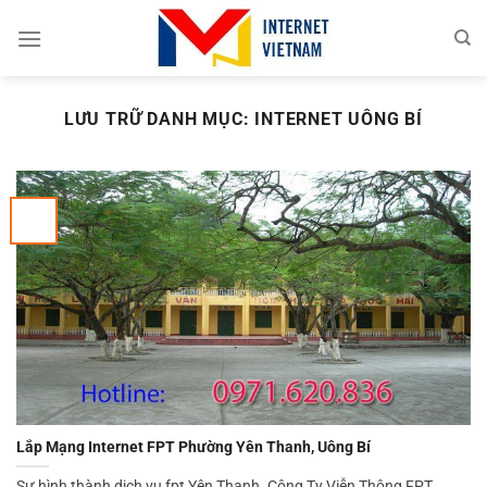
Chuyển
đến
nội
dung
LƯU TRỮ DANH MỤC:
INTERNET UÔNG BÍ
Lắp Mạng Internet FPT Phường Yên Thanh, Uông Bí
Sự hình thành dịch vụ fpt Yên Thanh. Công Ty Viễn Thông FPT