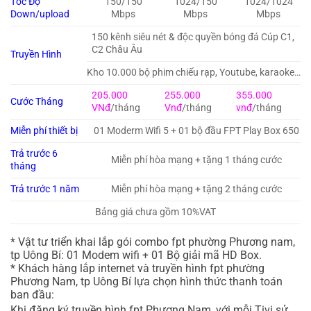
Tốc Độ
150/150
1024/150
1024/1024
Down/upload
Mbps
Mbps
Mbps
150 kênh siêu nét & độc quyền bóng đá Cúp C1,
C2 Châu Âu
Truyền Hình
Kho 10.000 bộ phim chiếu rạp, Youtube, karaoke…
205.000
255.000
355.000
Cước Tháng
VNđ
/tháng
Vnđ
/tháng
vnđ
/tháng
Miễn phí thiết bị
01 Moderm Wifi 5 + 01 bộ đầu FPT Play Box 650
Trả trước 6
Miễn phí hòa mạng + tặng 1 tháng cước
tháng
Trả trước 1 năm
Miễn phí hòa mạng + tặng 2 tháng cước
Bảng giá chưa gồm 10%VAT
* Vật tư triển khai lắp gói combo fpt phường Phương nam,
tp Uông Bí: 01 Modem wifi + 01 Bộ giải mã HD Box.
* Khách hàng lắp internet và truyền hình fpt phường
Phương Nam, tp Uông Bí lựa chọn hình thức thanh toán
ban đầu:
Khi đăng ký truyền hình fpt Phương Nam, với mỗi Tivi sử