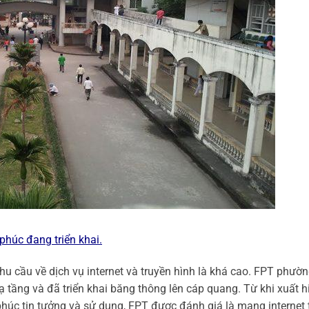
 phúc đang triển khai.
hu cầu về dịch vụ internet và truyền hình là khá cao. FPT phườ
ạ tầng và đã triển khai băng thông lên cáp quang. Từ khi xuất h
húc tin tưởng và sử dụng, FPT được đánh giá là mạng internet 