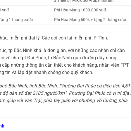
2 Thiết bị: Mikrotik/Aruba Instant
0 vnđ
Phí Hòa Mạng 1000.000 vnđ
Tặng 1 tháng cước
Phí Hòa Mạng 600k + tặng 2 tháng cước
úc, miễn phí đại lý. Các gói còn lại miễn phí IP Tĩnh.
húc, tp Bắc Ninh khá là đơn giản, với những các nhân chỉ cần
gọi về cho fpt Đại Phúc, tp Bắc Ninh qua đường dây nóng
 cấp những thông tin cần thiết cho khách hàng, nhân viên FPT
ng tin và lắp đặt nhanh chóng cho quý khách.
hố Bắc Ninh, tỉnh Bắc Ninh. Phường Đại Phúc có diện tích 4,61
độ dân số đạt 2185 người/km². Phường Đại Phúc có vị trí địa l
m giáp với Vân Trại, phía tây giáp với phường Võ Cường, phía
nh