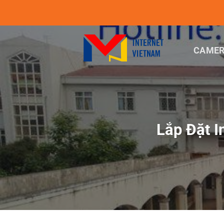
Chuyển
đến
nội
dung
CAMER
Lắp Đặt I