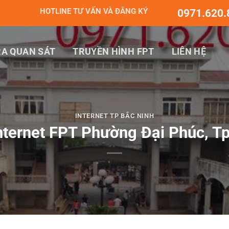
HOTLINE TƯ VẤN VÀ ĐĂNG KÝ
0971.620.
A QUAN SÁT
TRUYỀN HÌNH FPT
LIÊN HỆ
INTERNET TP BẮC NINH
nternet FPT Phường Đại Phúc, T