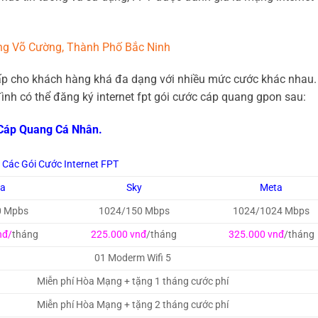
ng Võ Cường, Thành Phố Bắc Ninh
ấp cho khách hàng khá đa dạng với nhiều mức cước khác nhau.
nh có thể đăng ký internet fpt
gói cước cáp quang gpon sau:
 Cáp Quang Cá Nhân.
Các Gói Cước Internet FPT
ga
Sky
Meta
0 Mpbs
1024/150 Mbps
1024/1024 Mbps
nđ/
tháng
225.000 vnđ
/tháng
325.000 vnđ
/tháng
01 Moderm Wifi 5
Miễn phí Hòa Mạng + tặng 1 tháng cước phí
Miễn phí Hòa Mạng + tặng 2 tháng cước phí