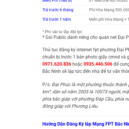
Miễn Phí Thiết Bị
01 Mikrotik RB760iGs
Trả trước 6 tháng
Phí Hòa Mạng 500.00
Trả trước 1 năm
Miễn phí Hòa Mạng + 
* Phí vật tư lắp đặt fpt
* Gói Public dành riêng cho quán net Đại Ph
Thủ tục đăng ký internet fpt phường Đại P
chuẩn bị trước 1 bản photo giấy cmnd và 
0971.620.836
hoặc
0935.446.506
để cung
Bắc Ninh sẽ lập tức đến nhà để tư vấn thô
P/s:
Đại Phúc là một phường thuộc thành p
km², dân số năm 2003 là 10073 người, mật 
phía bắc giáp với phường Đáp Cầu, phía na
đông giáp với Phương Liêu.
Hướng Dẫn Đăng Ký lắp Mạng FPT Bắc Ni