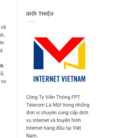
GIỚI THIỆU
 về
nh,
ên
và
nh
ã,
 vụ
Công Ty Viễn Thông FPT
Telecom Là Một trong những
đơn vị chuyên cung cấp dịch
vụ internet và truyền hình
Internet hàng đầu tại Việt
Nam.