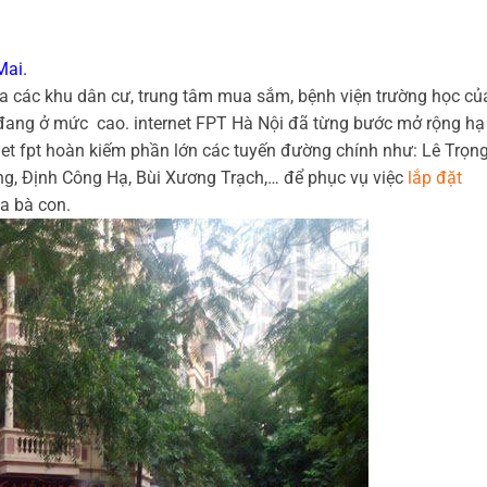
Mai.
ủa các khu dân cư, trung tâm mua sắm, bệnh viện trường học củ
ang ở mức cao. internet FPT Hà Nội đã từng bước mở rộng hạ
net fpt hoàn kiếm
phần lớn các tuyến đường chính như: Lê Trọn
ng, Định Công Hạ, Bùi Xương Trạch,… để phục vụ việc
lắp đặt
a bà con.