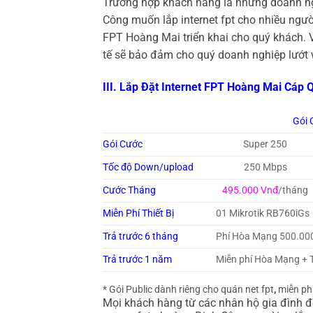
Trường hợp khách hàng là những doanh ng
Công muốn lắp internet fpt cho nhiều ngư
FPT Hoàng Mai triển khai cho quý khách. 
tế sẽ bảo đảm cho quý doanh nghiệp lướt 
III. Lắp Đặt Internet FPT Hoàng Mai Cáp
Gói 
Gói Cước
Super 250
Tốc độ Down/upload
250 Mbps
Cước Tháng
495.000 Vnđ
/tháng
Miễn Phí Thiết Bị
01 Mikrotik RB760iGs
Trả trước 6 tháng
Phí Hòa Mạng 500.00
Trả trước 1 năm
Miễn phí Hòa Mạng + 
* Gói Public dành riêng cho quán net fpt
,
miễn phí 
Mọi khách hàng từ các nhân hộ gia đình đ