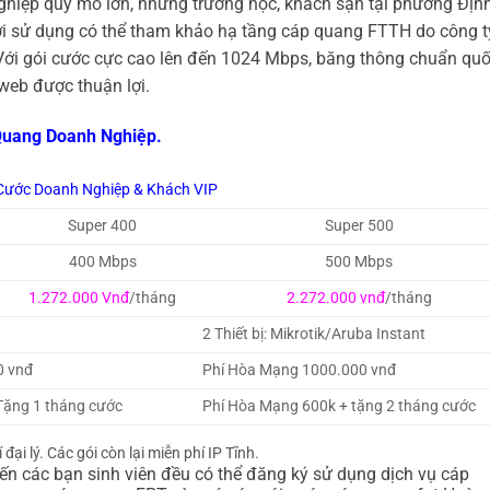
hiệp quy mô lớn, những trường học, khách sạn tại phường Địn
ời sử dụng có thể tham khảo hạ tầng cáp quang FTTH do công t
Với gói cước cực cao lên đến 1024 Mbps, băng thông chuẩn qu
web được thuận lợi.
 Quang Doanh Nghiệp.
Cước Doanh Nghiệp & Khách VIP
Super 400
Super 500
400 Mbps
500 Mbps
1.272.000 Vnđ
/tháng
2.272.000 vnđ
/tháng
2 Thiết bị: Mikrotik/Aruba Instant
0 vnđ
Phí Hòa Mạng 1000.000 vnđ
Tặng 1 tháng cước
Phí Hòa Mạng 600k + tặng 2 tháng cước
đại lý. Các gói còn lại miễn phí IP Tĩnh.
ến các bạn sinh viên đều có thể đăng ký sử dụng dịch vụ cáp