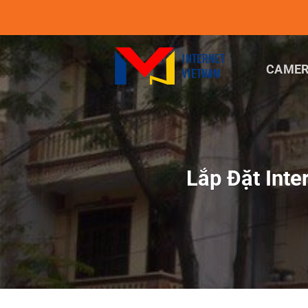
Chuyển
đến
nội
dung
CAMER
Lắp Đặt Int