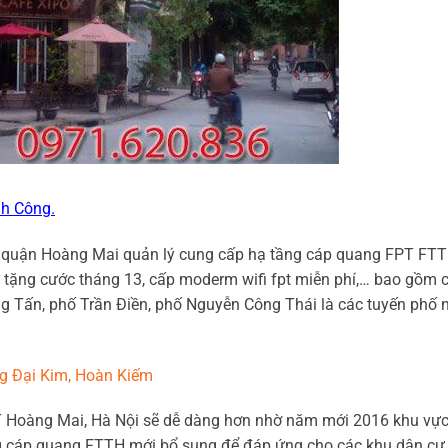
nh Công.
T quận Hoàng Mai quản lý cung cấp hạ tầng cáp quang FPT FT
 tặng cước tháng 13, cấp moderm wifi fpt miễn phí,… bao gồm 
g Tấn, phố Trần Điền, phố Nguyễn Công Thái là các tuyến phố 
ng Đại Kim, Hoàn Kiếm
Hoàng Mai, Hà Nội sẽ dễ dàng hơn nhờ năm mới 2016 khu vự
g cáp quang FTTH mới bổ sung để đáp ứng cho các khu dân cư