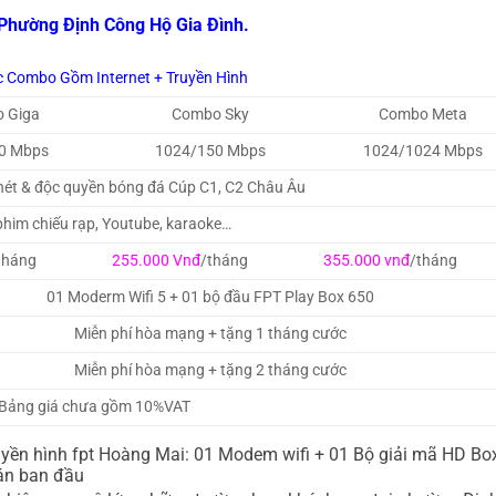
 Phường Định Công Hộ Gia Đình.
c Combo Gồm Internet + Truyền Hình
 Giga
Combo Sky
Combo Meta
0 Mbps
1024/150 Mbps
1024/1024 Mbps
 nét & độc quyền bóng đá Cúp C1, C2 Châu Âu
him chiếu rạp, Youtube, karaoke…
tháng
255.000 Vnđ
/tháng
355.000 vnđ
/tháng
01 Moderm Wifi 5 + 01 bộ đầu FPT Play Box 650
Miễn phí hòa mạng + tặng 1 tháng cước
Miễn phí hòa mạng + tặng 2 tháng cước
Bảng giá chưa gồm 10%VAT
à truyền hình fpt Hoàng Mai: 01 Modem wifi + 01 Bộ giải mã HD Bo
án ban đầu