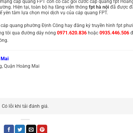
p mạng cáp quang FPT còn có các gói cước cáp quang fpt Hoàn
ờng. Hiện tại, toàn bộ hạ tầng viễn thông
fpt hà nội
đã được đ
ể yên tâm lựa chọn mọi dịch vụ của cáp quang FPT.
 cáp quang phường Định Công hay đăng ký truyền hình fpt phư
ng tôi qua đường dây nóng
0971.620.836
hoặc
0935.446.506
đ
óng.
 Mai
ng, Quận Hoàng Mai
Có lỗi khi tải đánh giá.