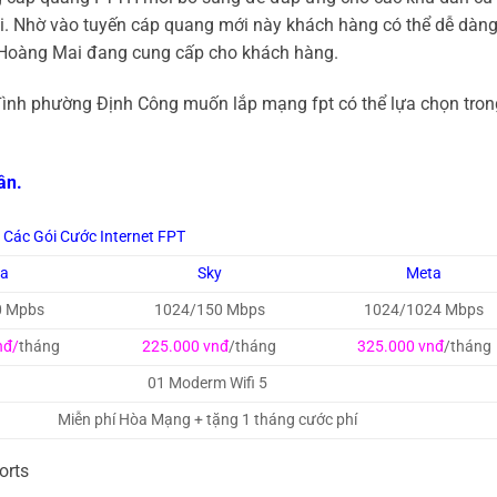
i. Nhờ vào tuyến cáp quang mới này khách hàng có thể dễ dàn
t Hoàng Mai đang cung cấp cho khách hàng.
đình phường Định Công muốn lắp mạng fpt có thể lựa chọn tron
ân.
Các Gói Cước Internet FPT
ga
Sky
Meta
0 Mpbs
1024/150 Mbps
1024/1024 Mbps
nđ/
tháng
225.000 vnđ
/tháng
325.000 vnđ
/tháng
01 Moderm Wifi 5
Miễn phí Hòa Mạng + tặng 1 tháng cước phí
orts