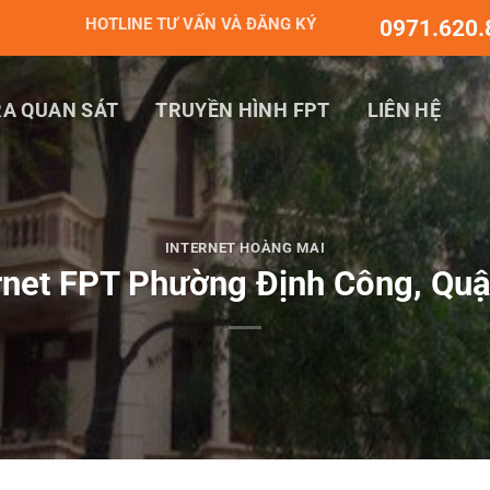
HOTLINE TƯ VẤN VÀ ĐĂNG KÝ
0971.620.
A QUAN SÁT
TRUYỀN HÌNH FPT
LIÊN HỆ
INTERNET HOÀNG MAI
ernet FPT Phường Định Công, Qu