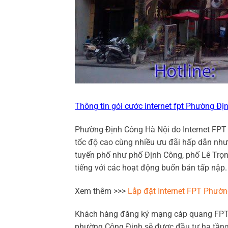
Thông tin gói cước internet fpt Phường Đị
Phường Định Công Hà Nội do Internet FP
tốc độ cao cùng nhiều ưu đãi hấp dẫn như
tuyến phố như phố Định Công, phố Lê Trọn
tiếng với các hoạt động buốn bán tấp nập.
Xem thêm >>>
Lắp đặt Internet FPT Phườ
Khách hàng đăng ký mạng cáp quang FPT 
phường Công Định sẽ được đầu tư hạ tần