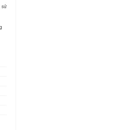
g sử
g