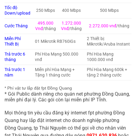
Tốc độ
250 Mbps
400 Mbps
500 Mbps
Down/upload
495.000
1.272.000
Cước Tháng
2.272.000 vnđ
/tháng
Vnđ
/tháng
Vnđ
/tháng
Miễn Phí
2 Thiết bị:
01 Mikrotik RB760iGs
Thiết Bị
Mikrotik/Aruba Instant
Trả trước 6
Phí Hòa Mạng 500.000
Phí Hòa Mạng
tháng
vnđ
1000.000 vnđ
Trả trước 1
Miễn phí Hòa Mạng +
Phí Hòa Mạng 600k +
năm
Tặng 1 tháng cước
tặng 2 tháng cước
* Phí vật tư lắp đặt fpt Đồng Quang
* Gói Public dành riêng cho quán net phường Đồng Quang,
miễn phí đại lý. Các gói còn lại miễn phí IP Tĩnh.
Mọi thông tin yêu cầu đăng ký internet fpt phường Đồng
Quang hay lắp đặt internet cho doanh nghiệp phường
Đồng Quang, tp Thái Nguyên có thể gọi về cho nhân viên
fpt Thái Nguyên qua đường dây nóng
0971.620.836
hoặc