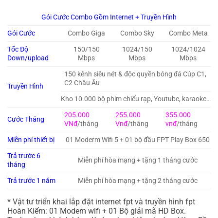
Gói Cước Combo Gồm Internet + Truyền Hình
Gói Cước
Combo Giga
Combo Sky
Combo Meta
Tốc Độ
150/150
1024/150
1024/1024
Down/upload
Mbps
Mbps
Mbps
150 kênh siêu nét & độc quyền bóng đá Cúp C1,
C2 Châu Âu
Truyền Hình
Kho 10.000 bộ phim chiếu rạp, Youtube, karaoke…
205.000
255.000
355.000
Cước Tháng
VNđ
/tháng
Vnđ
/tháng
vnđ
/tháng
Miễn phí thiết bị
01 Moderm Wifi 5 + 01 bộ đầu FPT Play Box 650
Trả trước 6
Miễn phí hòa mạng + tặng 1 tháng cước
tháng
Trả trước 1 năm
Miễn phí hòa mạng + tặng 2 tháng cước
* Vật tư triển khai lắp đặt internet fpt và truyền hình fpt
Hoàn Kiếm: 01 Modem wifi + 01 Bộ giải mã HD Box.