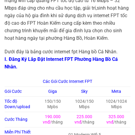
mạng wifi cáp quang FPT tốc độ cao từ 16 Mbps – 32
Mbps đáp ứng cho nhu cầu học tập, giải trí,sinh hoạt hàng
ngày của hộ gia đình khi sử dụng dịch vụ internet FPT tốc
độ cao do
FPT Hoàn Kiếm cung cấp kèm theo nhiều
chương trình khuyến mãi để gia đình lựa chọn cho sinh
hoạt hàng ngày tại phường Hàng Bồ, Hoàn Kiếm.
Dưới đây là bảng cước internet fpt Hàng bồ Cá Nhân.
I. Đăng Ký Lắp Đặt Internet FPT Phường Hàng Bồ Cá
Nhân.
Các Gói Cước Internet FPT
Gói Cước
Giga
Sky
Meta
Tốc độ
150/150
1024/150
1024/1024
Down/upload
Mpbs
Mbps
Mbps
190.000
225.000
325.000
Cước Tháng
vnđ/
tháng
vnđ
/tháng
vnđ
/tháng
Miễn Phí Thiết
01 Moderm Wifi 5