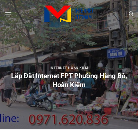
Chuyển
đến
nội
dung
INTERNET HOÀN KIẾM
Lắp Đặt Internet FPT Phường Hàng Bồ,
Hoàn Kiếm