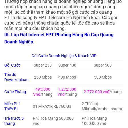
Trường hợp khách hàng là doanh nghiệp phường Hàng Bồ
muốn lắp mạng cáp quang cho nhiều người dùng cùng
một lúc có thể tham khảo một số gói cước cáp quang
FTTh do công ty FPT Telecom Hà Nội triển khai. Các gói
cước với băng thông chuẩn quốc tế, tốc độ cao sẽ thỏa
mãn mọi nhu cầu khách hàng.
III. Lắp Đặt Internet FPT Phường Hàng Bồ Cáp Quang
Doanh Nghiệp.
Gói Cước Doanh Nghiệp & Khách VIP
Gói Cước
Super 250
Super 400
Super 500
Tốc độ
250 Mbps
400 Mbps
500 Mbps
Down/upload
495.000
1.272.000
Cước Tháng
2.272.000 vnđ
/tháng
Vnđ
/tháng
Vnđ
/tháng
Miễn Phí
2 Thiết bị:
01 Mikrotik RB760iGs
Thiết Bị
Mikrotik/Aruba Instant
Trả trước 6
Phí Hòa Mạng 500.000
Phí Hòa Mạng
tháng
vnđ
1000.000 vnđ