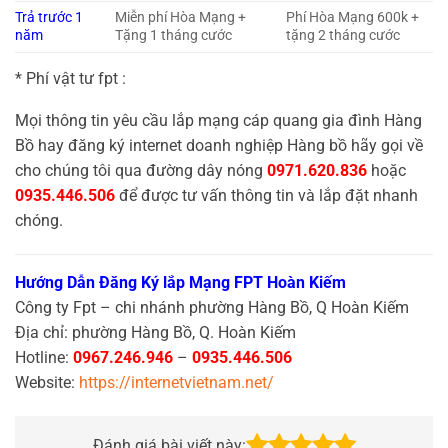
Trả trước 1
Miễn phí Hòa Mạng +
Phí Hòa Mạng 600k +
năm
Tặng 1 tháng cước
tặng 2 tháng cước
* Phí vật tư fpt :
Mọi thông tin yêu cầu lắp mạng cáp quang gia đình Hàng
Bồ hay đăng ký internet doanh nghiệp Hàng bồ hãy gọi về
cho chúng tôi qua đường dây nóng
0971.620.836
hoặc
0935.446.506
để được tư vấn thông tin và lắp đặt nhanh
chóng.
Hướng Dẫn Đăng Ký lắp Mạng FPT Hoàn Kiếm
Công ty Fpt – chi nhánh phường Hàng Bồ, Q Hoàn Kiếm
Địa chỉ: phường Hàng Bồ, Q. Hoàn Kiếm
Hotline:
0967.246.946
–
0935.446.506
Website:
https://internetvietnam.net/
Đánh giá bài viết này: