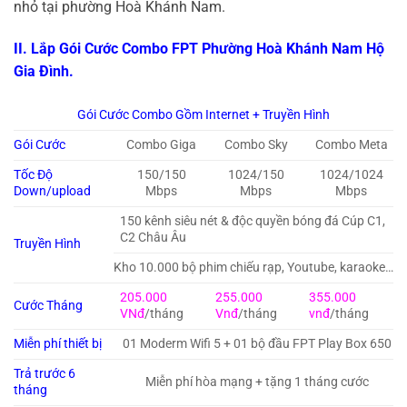
nhỏ tại phường Hoà Khánh Nam.
II. Lắp Gói Cước Combo FPT Phường Hoà Khánh Nam Hộ
Gia Đình.
Gói Cước Combo Gồm Internet + Truyền Hình
Gói Cước
Combo Giga
Combo Sky
Combo Meta
Tốc Độ
150/150
1024/150
1024/1024
Down/upload
Mbps
Mbps
Mbps
150 kênh siêu nét & độc quyền bóng đá Cúp C1,
C2 Châu Âu
Truyền Hình
Kho 10.000 bộ phim chiếu rạp, Youtube, karaoke…
205.000
255.000
355.000
Cước Tháng
VNđ
/tháng
Vnđ
/tháng
vnđ
/tháng
Miễn phí thiết bị
01 Moderm Wifi 5 + 01 bộ đầu FPT Play Box 650
Trả trước 6
Miễn phí hòa mạng + tặng 1 tháng cước
tháng