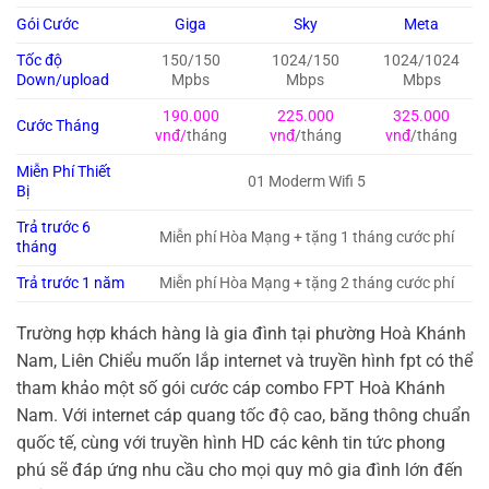
Gói Cước
Giga
Sky
Meta
Tốc độ
150/150
1024/150
1024/1024
Down/upload
Mpbs
Mbps
Mbps
190.000
225.000
325.000
Cước Tháng
vnđ/
tháng
vnđ
/tháng
vnđ
/tháng
Miễn Phí Thiết
01 Moderm Wifi 5
Bị
Trả trước 6
Miễn phí Hòa Mạng + tặng 1 tháng cước phí
tháng
Trả trước 1 năm
Miễn phí Hòa Mạng + tặng 2 tháng cước phí
Trường hợp khách hàng là gia đình tại phường Hoà Khánh
Nam, Liên Chiểu muốn lắp internet và truyền hình fpt có thể
tham khảo một số gói cước cáp combo FPT Hoà Khánh
Nam. Với internet cáp quang tốc độ cao, băng thông chuẩn
quốc tế, cùng với truyền hình HD các kênh tin tức phong
phú sẽ đáp ứng nhu cầu cho mọi quy mô gia đình lớn đến