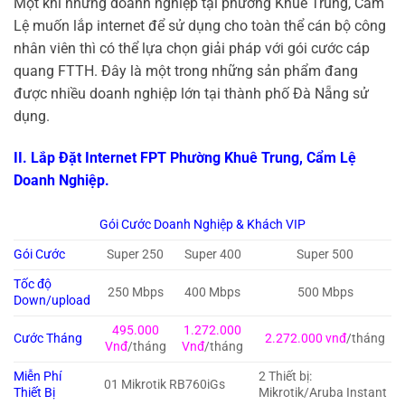
Một khi những doanh nghiệp tại phường Khuê Trung, Cẩm
Lệ muốn lắp internet để sử dụng cho toàn thể cán bộ công
nhân viên thì có thể lựa chọn giải pháp với gói cước cáp
quang FTTH. Đây là một trong những sản phẩm đang
được nhiều doanh nghiệp lớn tại thành phố Đà Nẵng sử
dụng.
II. Lắp Đặt Internet FPT Phường Khuê Trung, Cẩm Lệ
Doanh Nghiệp.
Gói Cước Doanh Nghiệp & Khách VIP
Gói Cước
Super 250
Super 400
Super 500
Tốc độ
250 Mbps
400 Mbps
500 Mbps
Down/upload
495.000
1.272.000
Cước Tháng
2.272.000 vnđ
/tháng
Vnđ
/tháng
Vnđ
/tháng
Miễn Phí
2 Thiết bị:
01 Mikrotik RB760iGs
Thiết Bị
Mikrotik/Aruba Instant