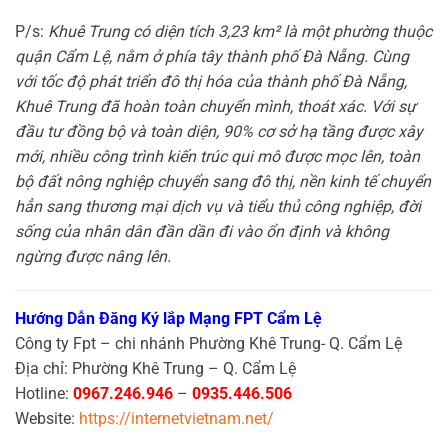
P/s:
Khuê Trung có diện tích 3,23 km² là một phường thuộc
quận Cẩm Lệ, nằm ở phía tây thành phố Đà Nẵng. Cùng
với tốc độ phát triển đô thị hóa của thành phố Đà Nẵng,
Khuê Trung đã hoàn toàn chuyển mình, thoát xác. Với sự
đầu tư đồng bộ và toàn diện, 90% cơ sở hạ tầng được xây
mới, nhiều công trình kiến trúc qui mô được mọc lên, toàn
bộ đất nông nghiệp chuyển sang đô thị, nền kinh tế chuyển
hẳn sang thương mại dịch vụ và tiểu thủ công nghiệp, đời
sống của nhân dân đần dần đi vào ổn định và không
ngừng được nâng lên.
Hướng Dẫn Đăng Ký lắp Mạng FPT Cẩm Lệ
Công ty Fpt – chi nhánh Phường Khê Trung- Q. Cẩm Lệ
Địa chỉ: Phường Khê Trung – Q. Cẩm Lệ
Hotline:
0967.246.946
–
0935.446.506
Website:
https://internetvietnam.net/