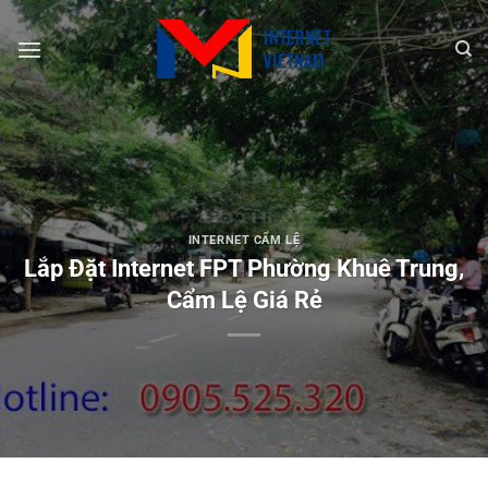
Chuyển
đến
nội
dung
INTERNET CẨM LỆ
Lắp Đặt Internet FPT Phường Khuê Trung,
Cẩm Lệ Giá Rẻ