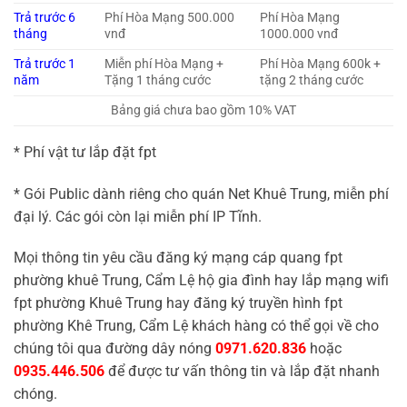
Trả trước 6
Phí Hòa Mạng 500.000
Phí Hòa Mạng
tháng
vnđ
1000.000 vnđ
Trả trước 1
Miễn phí Hòa Mạng +
Phí Hòa Mạng 600k +
năm
Tặng 1 tháng cước
tặng 2 tháng cước
Bảng giá chưa bao gồm 10% VAT
* Phí vật tư lắp đặt fpt
* Gói Public dành riêng cho quán Net Khuê Trung, miễn phí
đại lý. Các gói còn lại miễn phí IP Tĩnh.
Mọi thông tin yêu cầu đăng ký mạng cáp quang fpt
phường khuê Trung, Cẩm Lệ hộ gia đình hay lắp mạng wifi
fpt phường Khuê Trung hay đăng ký truyền hình fpt
phường Khê Trung, Cẩm Lệ khách hàng có thể gọi về cho
chúng tôi qua đường dây nóng
0971.620.836
hoặc
0935.446.506
để được tư vấn thông tin và lắp đặt nhanh
chóng.