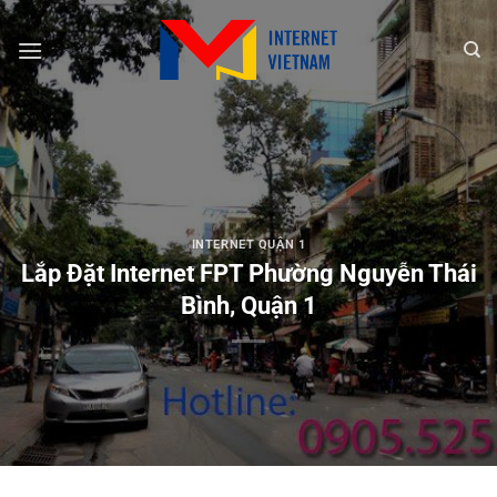
Chuyển
đến
nội
dung
INTERNET QUẬN 1
Lắp Đặt Internet FPT Phường Nguyễn Thái
Bình, Quận 1