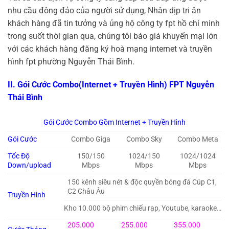
nhu cầu đông đảo của người sử dụng, Nhân dịp tri ân
khách hàng đã tin tưởng và ủng hộ công ty fpt hồ chí minh
trong suốt thời gian qua, chúng tôi báo giá khuyến mại lớn
với các khách hàng đăng ký hoà mạng internet và truyền
hình fpt phường Nguyễn Thái Bình.
II. Gói Cước Combo(Internet + Truyền Hình) FPT Nguyễn
Thái Bình
Gói Cước Combo Gồm Internet + Truyền Hình
Gói Cước
Combo Giga
Combo Sky
Combo Meta
Tốc Độ
150/150
1024/150
1024/1024
Down/upload
Mbps
Mbps
Mbps
150 kênh siêu nét & độc quyền bóng đá Cúp C1,
C2 Châu Âu
Truyền Hình
Kho 10.000 bộ phim chiếu rạp, Youtube, karaoke…
205.000
255.000
355.000