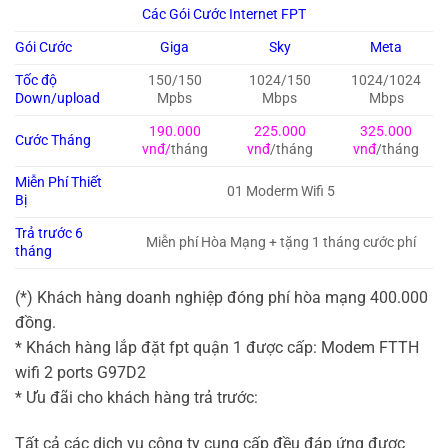
Các Gói Cước Internet FPT
Gói Cước
Giga
Sky
Meta
Tốc độ
150/150
1024/150
1024/1024
Down/upload
Mpbs
Mbps
Mbps
190.000
225.000
325.000
Cước Tháng
vnđ/
tháng
vnđ
/tháng
vnđ
/tháng
Miễn Phí Thiết
01 Moderm Wifi 5
Bị
Trả trước 6
Miễn phí Hòa Mạng + tặng 1 tháng cước phí
tháng
(*) Khách hàng doanh nghiệp đóng phí hòa mạng 400.000
đồng.
* Khách hàng lắp đặt fpt quận 1 được cấp: Modem FTTH
wifi 2 ports G97D2
* Ưu đãi cho khách hàng trả trước:
Tất cả các dịch vụ công ty cung cấp đều đáp ứng được