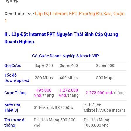
nghiệp.
Xem thêm >>>
Lắp Đặt Internet FPT Phường Đa Kao, Quận
1
III. Lắp Đặt Internet FPT Nguyễn Thái Bình Cáp Quang
Doanh Nghiệp.
Gói Cước Doanh Nghiệp & Khách VIP
Gói Cước
Super 250
Super 400
Super 500
Tốc độ
250 Mbps
400 Mbps
500 Mbps
Down/upload
495.000
1.272.000
Cước Tháng
2.272.000 vnđ
/tháng
Vnđ
/tháng
Vnđ
/tháng
Miễn Phí
2 Thiết bị:
01 Mikrotik RB760iGs
Thiết Bị
Mikrotik/Aruba Instant
Trả trước 6
Phí Hòa Mạng 500.000
Phí Hòa Mạng
tháng
vnđ
1000.000 vnđ