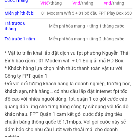
Cước Tháng
VNđ
/tháng
Vnđ
/tháng
vnđ
/tháng
Miễn phí thiết bị
01 Moderm Wifi 5 + 01 bộ đầu FPT Play Box 650
Trả trước 6
Miễn phí hòa mạng + tặng 1 tháng cước
tháng
Trả trước 1 năm
Miễn phí hòa mạng + tặng 2 tháng cước
* Vật tư triển khai lắp đặt dịch vụ
fpt phường Nguyễn Thái
Bình bao gồm : 01 Modem wifi + 01 Bộ giải mã HD Box.
* Khách hàng lựa chọn hình thức thanh toán vật tư với
Công ty FPT quận 1:
Đối với đối tượng khách hàng là doanh nghiệp, trường học,
khách sạn, nhà hàng… có nhu cầu lắp đặt internet fpt tốc
độ cao với nhiều người dùng, fpt, quận 1 có gói cước cáp
quang đáp ứng cho từng từng công ty sử dụng với tốc độ
khác nhau. FPT Quận 1 cam kết gói cước đáp ứng tiêu
chuẩn băng thông quốc tế 1,1mbps. Với gói cước này sẽ
đảm bảo cho nhu cầu lướt web thoải mái cho doanh