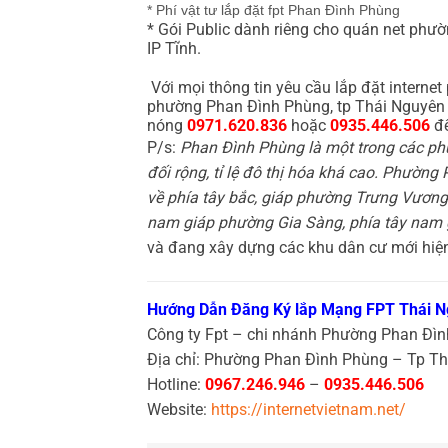
* Phí vật tư lắp đặt fpt Phan Đình Phùng
* Gói Public dành riêng cho quán net phườ
IP Tĩnh.
Với mọi thông tin yêu cầu lắp đặt interne
phường Phan Đình Phùng, tp Thái Nguyên 
nóng
0971.620.836
hoặc
0935.446.506
để
P/s:
Phan Đình Phùng là một trong các ph
đối rộng, tỉ lệ đô thị hóa khá cao. Phường
về phía tây bắc, giáp phường Trưng Vương
nam giáp phường Gia Sàng, phía tây nam
và đang xây dựng các khu dân cư mới hiện
Hướng Dẫn Đăng Ký lắp Mạng FPT Thái 
Công ty Fpt – chi nhánh Phường Phan Đì
Địa chỉ: Phường Phan Đình Phùng – Tp T
Hotline:
0967.246.946
–
0935.446.506
Website:
https://internetvietnam.net/