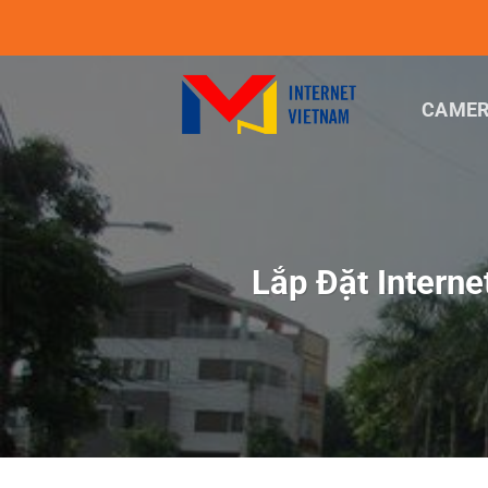
Chuyển
đến
nội
dung
CAMER
Lắp Đặt Intern