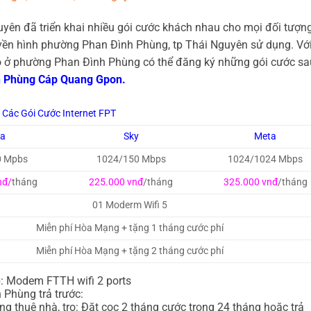
ên đã triển khai nhiều gói cước khách nhau cho mọi đối tượn
ruyền hình phường Phan Đình Phùng, tp Thái Nguyên sử dụng. Vớ
ọ ở phường Phan Đình Phùng có thể đăng ký những gói cước sa
nh Phùng Cáp Quang Gpon.
Các Gói Cước Internet FPT
ga
Sky
Meta
0 Mpbs
1024/150 Mbps
1024/1024 Mbps
nđ/
tháng
225.000 vnđ
/tháng
325.000 vnđ
/tháng
01 Moderm Wifi 5
Miễn phí Hòa Mạng + tặng 1 tháng cước phí
Miễn phí Hòa Mạng + tặng 2 tháng cước phí
p: Modem FTTH wifi 2 ports
 Phùng trả trước:
thuê nhà, trọ: Đặt cọc 2 tháng cước trong 24 tháng hoặc trả