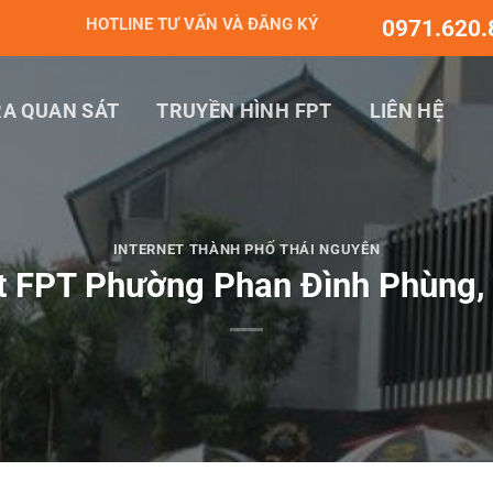
HOTLINE TƯ VẤN VÀ ĐĂNG KÝ
0971.620.
A QUAN SÁT
TRUYỀN HÌNH FPT
LIÊN HỆ
INTERNET THÀNH PHỐ THÁI NGUYÊN
et FPT Phường Phan Đình Phùng,