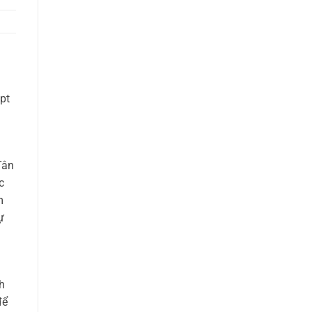
pt
Tân
c
m
ự
h
để