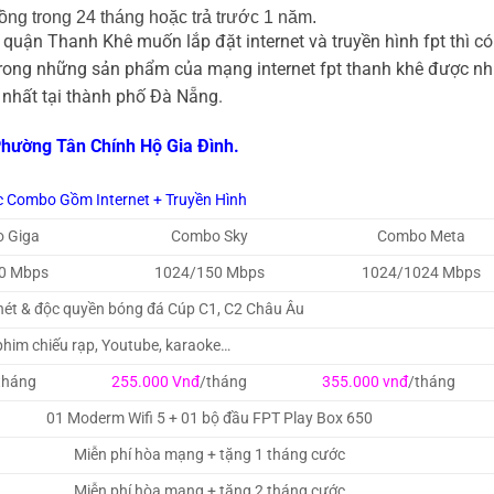
ồng trong 24 tháng hoặc trả trước 1 năm.
quận Thanh Khê muốn lắp đặt internet và truyền hình fpt thì có
trong những sản phẩm của mạng internet fpt thanh khê được nh
 nhất tại thành phố Đà Nẵng.
Phường Tân Chính Hộ Gia Đình.
c Combo Gồm Internet + Truyền Hình
 Giga
Combo Sky
Combo Meta
0 Mbps
1024/150 Mbps
1024/1024 Mbps
 nét & độc quyền bóng đá Cúp C1, C2 Châu Âu
him chiếu rạp, Youtube, karaoke…
tháng
255.000 Vnđ
/tháng
355.000 vnđ
/tháng
01 Moderm Wifi 5 + 01 bộ đầu FPT Play Box 650
Miễn phí hòa mạng + tặng 1 tháng cước
Miễn phí hòa mạng + tặng 2 tháng cước