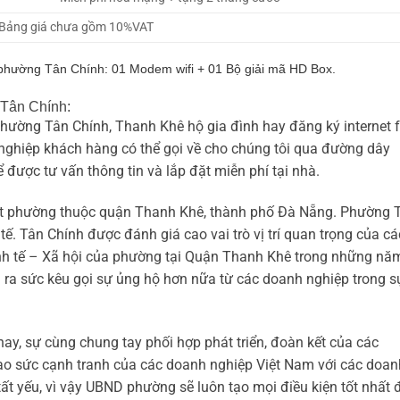
Bảng giá chưa gồm 10%VAT
T phường Tân Chính: 01 Modem wifi + 01 Bộ giải mã HD Box.
 Tân Chính:
 phường Tân Chính, Thanh Khê hộ gia đình hay đăng ký internet f
ghiệp khách hàng có thể gọi về cho chúng tôi qua đường dây
 được tư vấn thông tin và lắp đặt miễn phí tại nhà.
 một phường thuộc quận Thanh Khê, thành phố Đà Nẵng. Phường 
tế. Tân Chính được đánh giá cao vai trò vị trí quan trọng của cá
Kinh tế – Xã hội của phường tại Quận Thanh Khê trong những nă
ra sức kêu gọi sự ủng hộ hơn nữa từ các doanh nghiệp trong s
nay, sự cùng chung tay phối hợp phát triển, đoàn kết của các
cao sức cạnh tranh của các doanh nghiệp Việt Nam với các doan
ất yếu, vì vậy UBND phường sẽ luôn tạo mọi điều kiện tốt nhất 