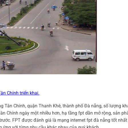
ân Chính triển khai.
ường Tân Chính, quận Thanh Khê, thành phố Đà nẵng, số lượng k
Tân Chính ngày một nhiều hơn, hạ tầng fpt dần mở rộng, sản p
trước. FPT được đánh giá là mạng internet fpt đà nẵng tốt nhất
g ứng với từng nhu cầu khác nhau của quý khách.