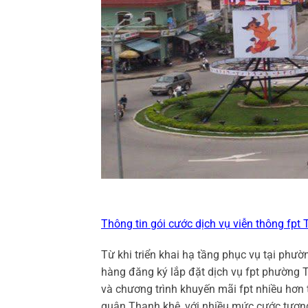
Thông tin gói cước dịch vụ viễn thông fpt T
Từ khi triển khai hạ tầng phục vụ tại ph
hàng đăng ký lắp đặt dịch vụ fpt phường 
và chương trình khuyến mãi fpt nhiều hơn 
quận Thanh khê, với nhiều mức cước tươn