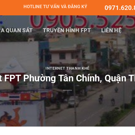
HOTLINE TƯ VẤN VÀ ĐĂNG KÝ
0971.620.
A QUAN SÁT
TRUYỀN HÌNH FPT
LIÊN HỆ
INTERNET THANH KHÊ
et FPT Phường Tân Chính, Quận T