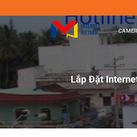
Chuyển
đến
nội
dung
CAMER
Lắp Đặt Intern