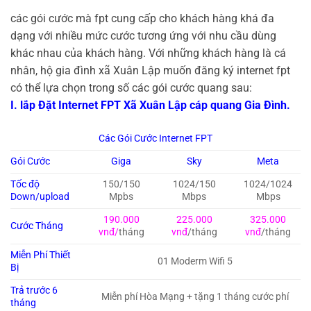
các gói cước mà fpt cung cấp cho khách hàng khá đa
dạng với nhiều mức cước tương ứng với nhu cầu dùng
khác nhau của khách hàng. Với những khách hàng là cá
nhân, hộ gia đình xã Xuân Lập muốn đăng ký internet fpt
có thể lựa chọn trong số các gói cước quang sau:
I. lắp Đặt Internet FPT Xã Xuân Lập cáp quang Gia Đình.
Các Gói Cước Internet FPT
Gói Cước
Giga
Sky
Meta
Tốc độ
150/150
1024/150
1024/1024
Down/upload
Mpbs
Mbps
Mbps
190.000
225.000
325.000
Cước Tháng
vnđ/
tháng
vnđ
/tháng
vnđ
/tháng
Miễn Phí Thiết
01 Moderm Wifi 5
Bị
Trả trước 6
Miễn phí Hòa Mạng + tặng 1 tháng cước phí
tháng