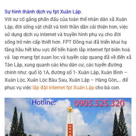
Sự hình thành dịch vụ fpt Xuân Lập.
Với sự cố gắng phấn đấu của toàn thể nhân dân xã Xuân
Lập, đời sống vật chất và tinh thần dần cải thiện hơn, việc
sử dụng dịch vụ internet và truyền hình phụ vụ cho đời
sống trở nên cấp thiết hơn. FPT Đồng nai đã triển khai hạ
tầng hầu hết khu vực để tiến hành lắp internet fpt biên hoà
và lap mang fpt xuan loc và tuyến cáp quang đã về đến xã
Tân Lập, xung quanh các khu dân cư, các tuyến đường
chính như: quố lộ 1A, đường số 1- Xuân Lập, Xuân Bình –
Xuân Lộc, Xuân Lộc Bàu Sau, Xuân Lập – Hàng Gòn,… để
phục vụ việc
lắp đặt internet fpt Xuân Lập
cho bà con.