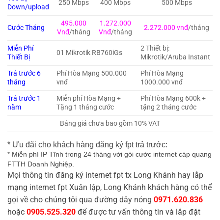
250 Mbps
400 Mbps
500 Mbps
Down/upload
495.000
1.272.000
Cước Tháng
2.272.000 vnđ
/tháng
Vnđ
/tháng
Vnđ
/tháng
Miễn Phí
2 Thiết bị:
01 Mikrotik RB760iGs
Thiết Bị
Mikrotik/Aruba Instant
Trả trước 6
Phí Hòa Mạng 500.000
Phí Hòa Mạng
tháng
vnđ
1000.000 vnđ
Trả trước 1
Miễn phí Hòa Mạng +
Phí Hòa Mạng 600k +
năm
Tặng 1 tháng cước
tặng 2 tháng cước
Bảng giá chưa bao gồm 10% VAT
* Ưu đãi cho khách hàng đăng ký fpt trả trước:
* Miễn phí IP Tĩnh trong 24 tháng với gói cước internet cáp quang
FTTH Doanh Nghiệp.
Mọi thông tin đăng ký internet fpt tx Long Khánh hay lắp
mạng internet fpt Xuân lập, Long Khánh khách hàng có thể
gọi về cho chúng tôi qua đường dây nóng
0971.620.836
hoặc
0905.525.320
để được tư vấn thông tin và lắp đặt