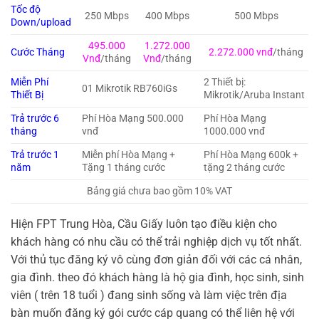
Tốc độ
250 Mbps
400 Mbps
500 Mbps
Down/upload
495.000
1.272.000
Cước Tháng
2.272.000 vnđ
/tháng
Vnđ
/tháng
Vnđ
/tháng
Miễn Phí
2 Thiết bị:
01 Mikrotik RB760iGs
Thiết Bị
Mikrotik/Aruba Instant
Trả trước 6
Phí Hòa Mạng 500.000
Phí Hòa Mạng
tháng
vnđ
1000.000 vnđ
Trả trước 1
Miễn phí Hòa Mạng +
Phí Hòa Mạng 600k +
năm
Tặng 1 tháng cước
tặng 2 tháng cước
Bảng giá chưa bao gồm 10% VAT
Hiện FPT Trung Hòa, Cầu Giấy luôn tạo điều kiện cho
khách hàng có nhu cầu có thể trải nghiệp dịch vụ tốt nhất.
Với thủ tục đăng ký vô cùng đơn giản đối với các cá nhân,
gia đình. theo đó khách hàng là hộ gia đình, học sinh, sinh
viên ( trên 18 tuổi ) đang sinh sống và làm việc trên địa
bàn muốn đăng ký gói cước cáp quang có thể liên hệ với