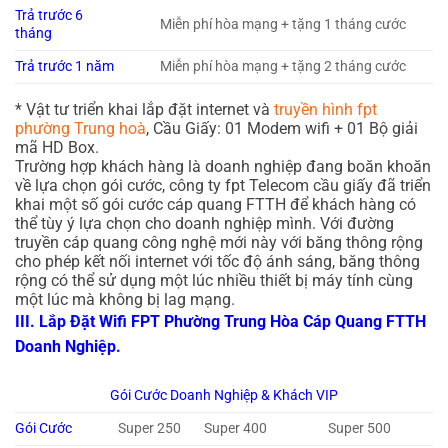
Trả trước 6
Miễn phí hòa mạng + tặng 1 tháng cước
tháng
Trả trước 1 năm
Miễn phí hòa mạng + tặng 2 tháng cước
* Vật tư triển khai lắp đặt internet và
truyền hình fpt
phường Trung hoà
, Cầu Giấy: 01 Modem wifi + 01 Bộ giải
mã HD Box.
Trường hợp khách hàng là doanh nghiệp đang boăn khoăn
về lựa chọn gói cước, công ty fpt Telecom cầu giấy đã triển
khai một số gói cước cáp quang FTTH để khách hàng có
thể tùy ý lựa chọn cho doanh nghiệp mình. Với đường
truyền cáp quang công nghệ mới này với băng thông rộng
cho phép kết nối internet với tốc độ ánh sáng, băng thông
rộng có thể sử dụng một lúc nhiều thiết bị máy tính cùng
một lúc mà không bị lag mạng.
III. Lắp Đặt Wifi FPT Phường Trung Hòa Cáp Quang FTTH
Doanh Nghiệp.
Gói Cước Doanh Nghiệp & Khách VIP
Gói Cước
Super 250
Super 400
Super 500