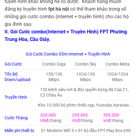
tuyền hình khác không hề có được. Khách hàng muốn
đăng ký truyền hình
fpt hà nội
có thể tham khảo trong số
những gói cước combo (internet + truyền hình) cho các hộ
gia đình sau:
II. Gói Cước combo(Internet + Truyền Hình) FPT Phường
Trung Hòa, Cầu Giấy.
Gói Cước Combo Gồm Internet + Truyền Hình
Gói Cước
Combo Giga
Combo Sky
Combo Meta
Tốc Độ
150/150
1024/150
1024/1024
Down/upload
Mbps
Mbps
Mbps
150 kênh siêu nét & độc quyền bóng đá Cúp C1,
C2 Châu Âu
Truyền Hình
Kho 10.000 bộ phim chiếu rạp, Youtube, karaoke…
205.000
255.000
355.000
Cước Tháng
VNđ
/tháng
Vnđ
/tháng
vnđ
/tháng
Miễn phí thiết bị
01 Moderm Wifi 5 + 01 bộ đầu FPT Play Box 650