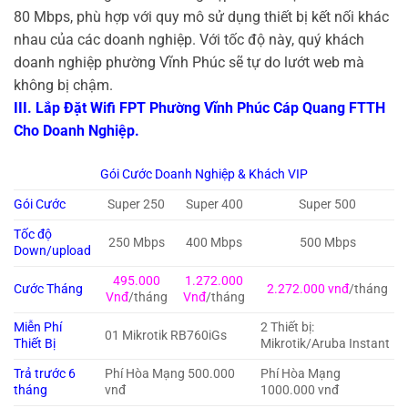
80 Mbps, phù hợp với quy mô sử dụng thiết bị kết nối khác
nhau của các doanh nghiệp. Với tốc độ này, quý khách
doanh nghiệp phường Vĩnh Phúc sẽ tự do lướt web mà
không bị chậm.
III. Lắp Đặt Wifi FPT Phường Vĩnh Phúc Cáp Quang FTTH
Cho Doanh Nghiệp.
Gói Cước Doanh Nghiệp & Khách VIP
Gói Cước
Super 250
Super 400
Super 500
Tốc độ
250 Mbps
400 Mbps
500 Mbps
Down/upload
495.000
1.272.000
Cước Tháng
2.272.000 vnđ
/tháng
Vnđ
/tháng
Vnđ
/tháng
Miễn Phí
2 Thiết bị:
01 Mikrotik RB760iGs
Thiết Bị
Mikrotik/Aruba Instant
Trả trước 6
Phí Hòa Mạng 500.000
Phí Hòa Mạng
tháng
vnđ
1000.000 vnđ