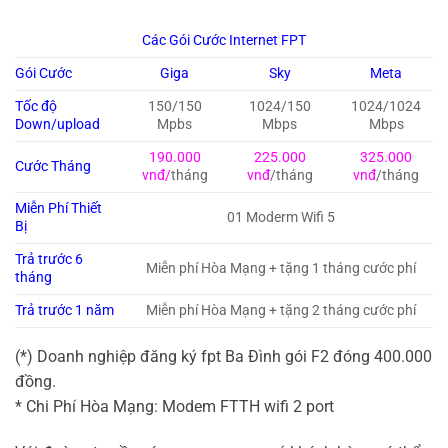
Các Gói Cước Internet FPT
Gói Cước
Giga
Sky
Meta
Tốc độ
150/150
1024/150
1024/1024
Down/upload
Mpbs
Mbps
Mbps
190.000
225.000
325.000
Cước Tháng
vnđ/
tháng
vnđ
/tháng
vnđ
/tháng
Miễn Phí Thiết
01 Moderm Wifi 5
Bị
Trả trước 6
Miễn phí Hòa Mạng + tặng 1 tháng cước phí
tháng
Trả trước 1 năm
Miễn phí Hòa Mạng + tặng 2 tháng cước phí
(*) Doanh nghiệp đăng ký fpt Ba Đình gói F2 đóng 400.000
đồng.
* Chi Phí Hòa Mạng: Modem FTTH wifi 2 port