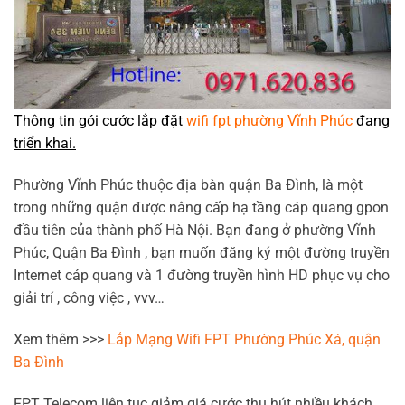
Thông tin gói cước lắp đặt
wifi fpt phường Vĩnh Phúc
đang
triển khai.
Phường Vĩnh Phúc thuộc địa bàn quận Ba Đình, là một
trong những quận được nâng cấp hạ tầng cáp quang gpon
đầu tiên của thành phố Hà Nội. Bạn đang ở phường Vĩnh
Phúc, Quận Ba Đình , bạn muốn đăng ký một đường truyền
Internet cáp quang và 1 đường truyền hình HD phục vụ cho
giải trí , công việc , vvv…
Xem thêm >>>
Lắp Mạng Wifi FPT Phường Phúc Xá, quận
Ba Đình
FPT Telecom liên tục giảm giá cước thu hút nhiều khách