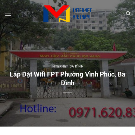
Chuyển
đến
nội
dung
INTERNET BA ĐÌNH
Lắp Đặt Wifi FPT Phường Vĩnh Phúc, Ba
Đình