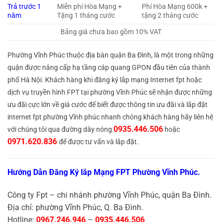
Trả trước 1
Miễn phí Hòa Mạng +
Phí Hòa Mạng 600k +
năm
Tặng 1 tháng cước
tặng 2 tháng cước
Bảng giá chưa bao gồm 10% VAT
Phường Vĩnh Phúc thuộc địa bàn quận Ba Đình, là một trong những
quận được nâng cấp hạ tầng cáp quang GPON đầu tiên của thành
phố Hà Nội. Khách hàng khi đăng ký lắp mạng Internet fpt hoặc
dịch vụ truyền hình FPT tại phường Vĩnh Phúc sẽ nhận được những
ưu đãi cực lớn về giá cước để biết được thông tin ưu đãi và lắp đặt
internet fpt phường Vĩnh phúc nhanh chóng khách hàng hãy liên hệ
0935.446.506
với chúng tôi qua đường dây nóng
hoặc
0971.620.836
để được tư vấn và lắp đặt.
Hướng Dẫn Đăng Ký lắp Mạng FPT Phường Vĩnh Phúc.
Công ty Fpt – chi nhánh phường Vĩnh Phúc, quận Ba Đình.
Địa chỉ: phường Vĩnh Phúc, Q. Ba Đình.
Hotline:
0967.246.946
–
0935.446.506