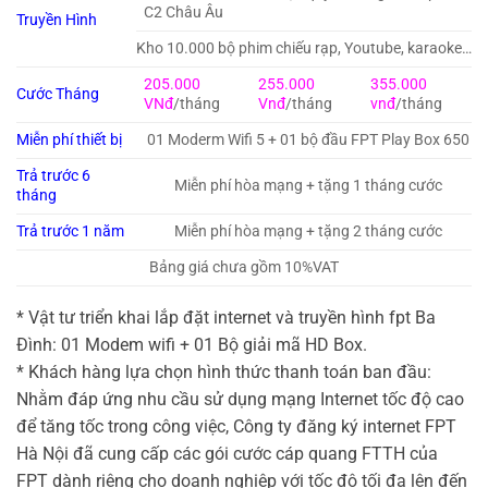
C2 Châu Âu
Truyền Hình
Kho 10.000 bộ phim chiếu rạp, Youtube, karaoke…
205.000
255.000
355.000
Cước Tháng
VNđ
/tháng
Vnđ
/tháng
vnđ
/tháng
Miễn phí thiết bị
01 Moderm Wifi 5 + 01 bộ đầu FPT Play Box 650
Trả trước 6
Miễn phí hòa mạng + tặng 1 tháng cước
tháng
Trả trước 1 năm
Miễn phí hòa mạng + tặng 2 tháng cước
Bảng giá chưa gồm 10%VAT
* Vật tư triển khai lắp đặt internet và truyền hình fpt Ba
Đình: 01 Modem wifi + 01 Bộ giải mã HD Box.
* Khách hàng lựa chọn hình thức thanh toán ban đầu:
Nhằm đáp ứng nhu cầu sử dụng mạng Internet tốc độ cao
để tăng tốc trong công việc, Công ty đăng ký internet FPT
Hà Nội đã cung cấp các gói cước cáp quang FTTH của
FPT dành riêng cho doanh nghiệp với tốc độ tối đa lên đến