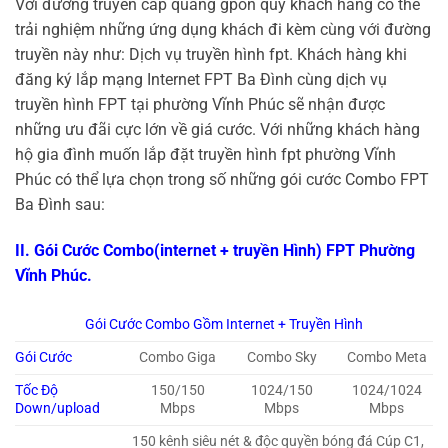
Với đường truyền cáp quang gpon quý khách hàng có thể
trải nghiệm những ứng dụng khách đi kèm cùng với đường
truyền này như: Dịch vụ truyền hình fpt. Khách hàng khi
đăng ký lắp mạng Internet FPT Ba Đình cùng dịch vụ
truyền hình FPT tại phường Vĩnh Phúc sẽ nhận được
những ưu đãi cực lớn về giá cước. Với những khách hàng
hộ gia đình muốn lắp đặt truyền hình fpt phường Vĩnh
Phúc có thể lựa chọn trong số những gói cước Combo FPT
Ba Đình sau:
II. Gói Cước Combo(internet + truyền Hình) FPT Phường
Vĩnh Phúc.
Gói Cước Combo Gồm Internet + Truyền Hình
Gói Cước
Combo Giga
Combo Sky
Combo Meta
Tốc Độ
150/150
1024/150
1024/1024
Down/upload
Mbps
Mbps
Mbps
150 kênh siêu nét & độc quyền bóng đá Cúp C1,