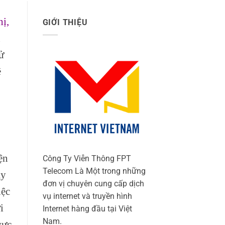
ị,
GIỚI THIỆU
n
ử
ề
ện
Công Ty Viễn Thông FPT
Telecom Là Một trong những
ày
đơn vị chuyên cung cấp dịch
iệc
vụ internet và truyền hình
i
Internet hàng đầu tại Việt
Nam.
vực