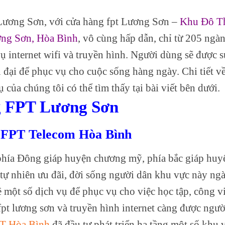
Lương Sơn, với cửa hàng fpt Lương Sơn –
Khu Đô Th
ng Sơn, Hòa Bình
, vô cùng hấp dẫn, chỉ từ 205 ngà
ụ internet wifi và truyền hình. Người dùng sẽ được s
 đại để phục vụ cho cuộc sống hàng ngày. Chi tiết v
của chúng tôi có thể tìm thấy tại bài viết bên dưới.
g FPT Lương Sơn
PT Telecom Hòa Bình
: phía Đông giáp huyện chương mỹ, phía bắc giáp huy
 tự nhiên ưu đãi, đời sống người dân khu vực này ng
ề một số dịch vụ để phục vụ cho việc học tập, công v
 fpt lương sơn và truyền hình internet càng được ngườ
PT Hòa Bình
đã đầu tư phát triển hạ tầng một số khu 