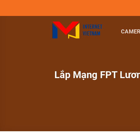
Chuyển
đến
nội
dung
CAMER
Lắp Mạng FPT Lươn