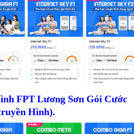
Hình FPT Lương Sơn Gói Cước
truyền Hình).