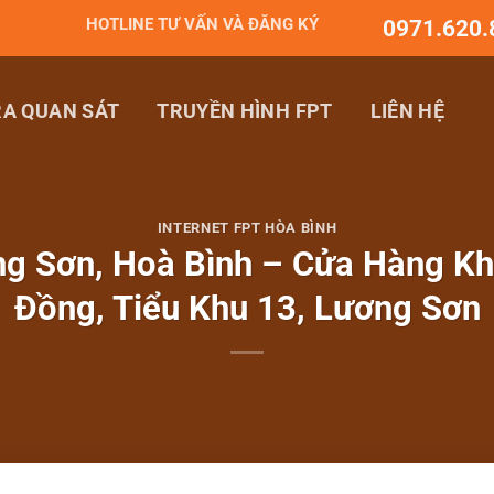
HOTLINE TƯ VẤN VÀ ĐĂNG KÝ
0971.620.
A QUAN SÁT
TRUYỀN HÌNH FPT
LIÊN HỆ
INTERNET FPT HÒA BÌNH
g Sơn, Hoà Bình – Cửa Hàng Kh
Đồng, Tiểu Khu 13, Lương Sơn