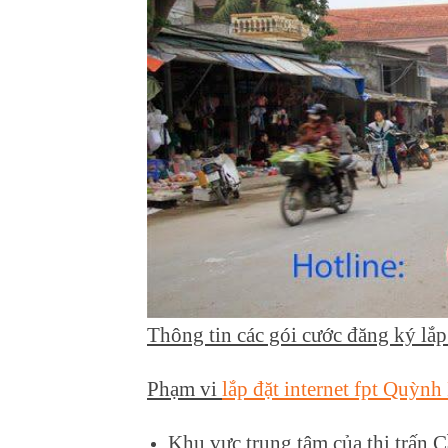
Thông tin các gói cước đăng ký lắ
Phạm vi
lắp đặt internet fpt Quỳnh
Khu vực trung tâm của thị trấn C