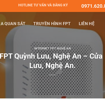
HOTLINE TƯ VẤN VÀ ĐĂNG KÝ
0971.620.
A QUAN SÁT
TRUYỀN HÌNH FPT
LIÊN HỆ
INTERNET FPT NGHỆ AN
FPT Quỳnh Lưu, Nghệ An – Cửa 
Lưu, Nghệ An.