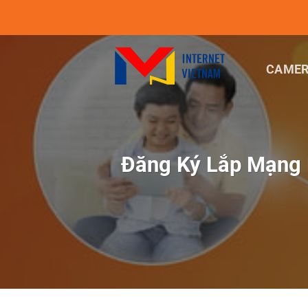
Chuyển
đến
nội
dung
CAMER
Đăng Ký Lắp Mạng 