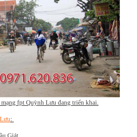
p mạng fpt Quỳnh Lưu đang triển khai.
 Lưu
:
ầu Giát