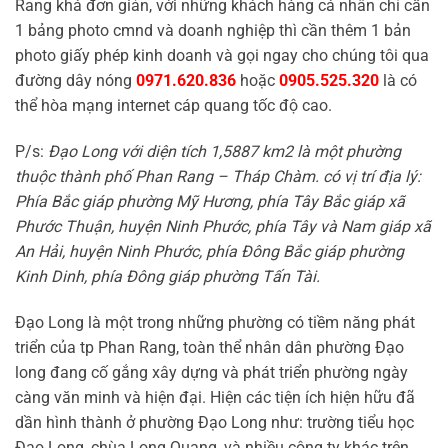
Rang khá đơn giản, với những khách hàng cá nhân chỉ cần
1 bảng photo cmnd và doanh nghiệp thì cần thêm 1 bản
photo giấy phép kinh doanh và gọi ngay cho chúng tôi qua
đường dây nóng
0971.620.836
hoặc
0905.525.320
là có
thể hòa mạng internet cáp quang tốc độ cao.
P/s:
Đạo Long với diện tích 1,5887 km2 là một phường
thuộc thành phố Phan Rang – Tháp Chàm. có vị trí địa lý:
Phía Bắc giáp phường Mỹ Hương, phía Tây Bắc giáp xã
Phước Thuận, huyện Ninh Phước, phía Tây và Nam giáp xã
An Hải, huyện Ninh Phước, phía Đông Bắc giáp phường
Kinh Dinh, phía Đông giáp phường Tấn Tài.
Đạo Long là một trong những phường có tiềm năng phát
triển của tp Phan Rang, toàn thể nhân dân phường Đạo
long đang cố gắng xây dựng và phát triển phường ngày
càng văn minh và hiện đại. Hiện các tiện ích hiện hữu đã
dần hình thành ở phường Đạo Long như: trường tiểu học
Đạo Long, chùa Long Quang, và nhiều công ty khác trên