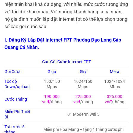
hiện triển khai khá đa dạng, với nhiều mức cước tương ứng
với tốc độ khác nhau. Với những khách hàng là cá nhân,
hộ gia đình muốn lắp đặt internet fpt có thể lựa chọn trong
số các gói cước sau:
I. Đăng Ký Lắp Đặt Internet FPT Phường Đạo Long Cáp
Quang Cá Nhân.
Các Gói Cước Internet FPT
Gói Cước
Giga
Sky
Meta
Tốc độ
150/150
1024/150
1024/1024
Down/upload
Mpbs
Mbps
Mbps
190.000
225.000
325.000
Cước Tháng
vnđ/
tháng
vnđ
/tháng
vnđ
/tháng
Miễn Phí Thiết
01 Moderm Wifi 5
Bị
Trả trước 6
Miễn phí Hòa Mạng + tặng 1 tháng cước phí
tháng