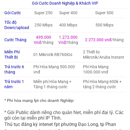
Gói Cước Doanh Nghiệp & Khách VIP
Gói Cước
Super 250
Super 400
Super 500
Tốc độ
250 Mbps
400 Mbps
500 Mbps
Down/upload
495.000
1.272.000
Cước Tháng
2.272.000 vnđ
/tháng
Vnđ
/tháng
Vnđ
/tháng
Miễn Phí
2 Thiết bị:
01 Mikrotik RB760iGs
Thiết Bị
Mikrotik/Aruba Instant
Trả trước 6
Phí Hòa Mạng 500.000
Phí Hòa Mạng
tháng
vnđ
1000.000 vnđ
Trả trước 1
Miễn phí Hòa Mạng +
Phí Hòa Mạng 600k +
năm
Tặng 1 tháng cước
tặng 2 tháng cước
* Phí hòa mạng fpt cho doanh Nghiệp:
* Gói Public dành riêng cho quán Net, miễn phí đại lý. Các
gói còn lại miễn phí IP Tĩnh.
Thủ tục đăng ký intenet fpt phường Đạo Long, tp Phan