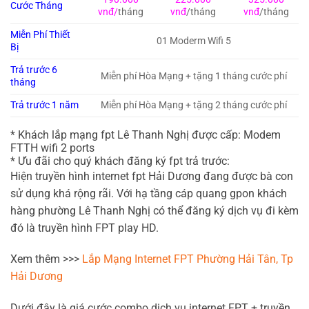
Cước Tháng
vnđ/
tháng
vnđ
/tháng
vnđ
/tháng
Miễn Phí Thiết
01 Moderm Wifi 5
Bị
Trả trước 6
Miễn phí Hòa Mạng + tặng 1 tháng cước phí
tháng
Trả trước 1 năm
Miễn phí Hòa Mạng + tặng 2 tháng cước phí
* Khách lắp mạng fpt Lê Thanh Nghị được cấp: Modem
FTTH wifi 2 ports
* Ưu đãi cho quý khách đăng ký fpt trả trước:
Hiện truyền hình internet fpt Hải Dương đang được bà con
sử dụng khá rộng rãi. Với hạ tầng cáp quang gpon khách
hàng phường Lê Thanh Nghị có thể đăng ký dịch vụ đi kèm
đó là truyền hình FPT play HD.
Xem thêm >>>
Lắp Mạng Internet FPT Phường Hải Tân, Tp
Hải Dương
Dưới đây là giá cước combo dịch vụ internet FPT + truyền