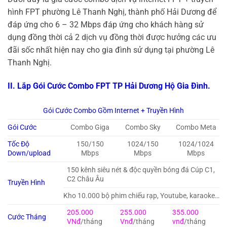
hình FPT phường Lê Thanh Nghị, thành phố Hải Dương để
đáp ứng cho 6 – 32 Mbps đáp ứng cho khách hàng sử
dụng đồng thời cả 2 dịch vụ đồng thời được hưởng các ưu
đãi sốc nhất hiện nay cho gia đình sử dụng tại phường Lê
Thanh Nghị.
II. Lắp Gói Cước Combo FPT TP Hải Dương Hộ Gia Đình.
Gói Cước Combo Gồm Internet + Truyền Hình
Gói Cước
Combo Giga
Combo Sky
Combo Meta
Tốc Độ
150/150
1024/150
1024/1024
Down/upload
Mbps
Mbps
Mbps
150 kênh siêu nét & độc quyền bóng đá Cúp C1,
C2 Châu Âu
Truyền Hình
Kho 10.000 bộ phim chiếu rạp, Youtube, karaoke…
205.000
255.000
355.000
Cước Tháng
VNđ
/tháng
Vnđ
/tháng
vnđ
/tháng