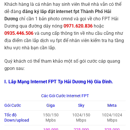
Khách hàng là cá nhân hay sinh viên thuê nhà vẫn có thể
dễ đàng
đăng ký lắp đặt internet fpt Thành Phố Hải
Dương
chỉ cần 1 bản photo cmnd và gọi về cho FPT Hải
Dương qua đường dây nóng
0971.620.836
hoặc
0935.446.506
và cung cấp thông tin về nhu cầu cũng như
địa điểm cần lắp dịch vụ fpt để nhân viên kiểm tra hạ tầng
khu vực nhà bạn cần lắp.
Quý khách có thể tham khảo một số gói cước cáp quang
gpon sau:
I. Lắp Mạng Internet FPT Tp Hải Dương Hộ Gia Đình.
Các Gói Cước Internet FPT
Gói Cước
Giga
Sky
Meta
Tốc độ
150/150
1024/150
1024/1024
Down/upload
Mpbs
Mbps
Mbps
190.000
225.000
325.000