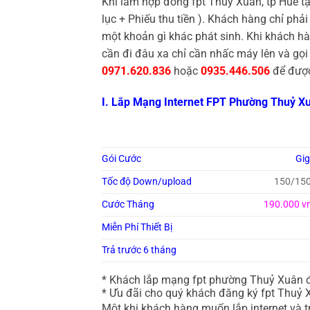
Khi làm hợp đồng fpt Thuỷ Xuân, tp Huế 
lục + Phiếu thu tiền ). Khách hàng chỉ phả
một khoản gì khác phát sinh. Khi khách hà
cần đi đâu xa chỉ cần nhấc máy lên và g
0971.620.836
hoặc
0935.446.506
để được
I. Lắp Mạng Internet FPT Phường Thuỷ Xu
Gói Cước
Gi
Tốc độ Down/upload
150/15
Cước Tháng
190.000 v
Miễn Phí Thiết Bị
Trả trước 6 tháng
* Khách lắp mạng fpt phường Thuỷ Xuân 
* Ưu đãi cho quý khách đăng ký fpt Thuỷ X
Một khi khách hàng muốn lắp internet và
t