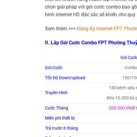
chọn giải pháp với gói cước combo bao gồm 
hinh internet HD đặc sắc sẽ khiến cho quý
Xem thêm >>>
Đăng Ký Internet FPT Phườ
II. Lắp Gói Cước Combo FPT Phường Thuỷ
Gói Cướ
Gói Cước
Combo
Tốc Độ Down/upload
150/15
150 kênh siêu
Truyền Hình
Kho 10.000 bộ p
Cước Tháng
205.000 VNđ
/
Miễn phí thiết bị
Trả trước 6 tháng