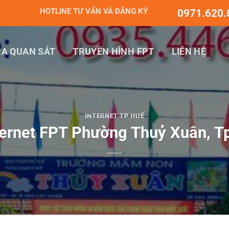
HOTLINE TƯ VẤN VÀ ĐĂNG KÝ
0971.620.
A QUAN SÁT
TRUYỀN HÌNH FPT
LIÊN HỆ
INTERNET TP HUẾ
ernet FPT Phường Thuỷ Xuân, T