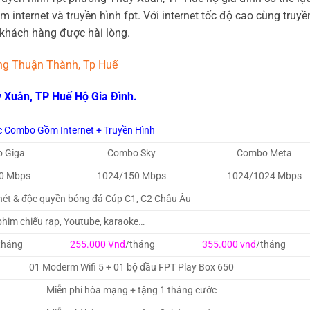
internet và truyền hình fpt. Với internet tốc độ cao cùng truyề
 khách hàng được hài lòng.
ng Thuận Thành, Tp Huế
 Xuân, TP Huế Hộ Gia Đình.
c Combo Gồm Internet + Truyền Hình
 Giga
Combo Sky
Combo Meta
0 Mbps
1024/150 Mbps
1024/1024 Mbps
 nét & độc quyền bóng đá Cúp C1, C2 Châu Âu
him chiếu rạp, Youtube, karaoke…
tháng
255.000 Vnđ
/tháng
355.000 vnđ
/tháng
01 Moderm Wifi 5 + 01 bộ đầu FPT Play Box 650
Miễn phí hòa mạng + tặng 1 tháng cước