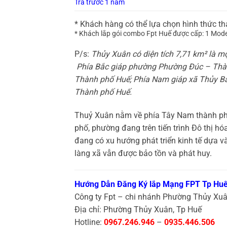
Trả trước 1 năm
* Khách hàng có thể lựa chọn hình thức t
* Khách lắp gói combo
Fpt Huế được cấp: 1 Mode
P/s:
Thủy Xuân có diện tích 7,71 km² là m
Phía Bắc giáp phường Phường Đúc – Thàn
Thành phố Huế; Phía Nam giáp xã Thủy B
Thành phố Huế.
Thuỷ Xuân nằm về phía Tây Nam thành phố
phố, phường đang trên tiến trình Đô thị 
đang có xu hướng phát triển kinh tế dựa v
làng xã vẫn được bảo tồn và phát huy.
Hướng Dẫn Đăng Ký lắp Mạng FPT Tp Hu
Công ty Fpt – chi nhánh Phường Thủy Xuâ
Địa chỉ: Phường Thủy Xuân, Tp Huế
Hotline:
0967.246.946
–
0935.446.506