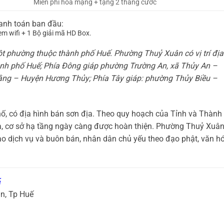
Miễn phí hòa mạng + tặng 2 tháng cước
hanh toán ban đầu:
m wifi + 1 Bộ giải mã HD Box.
ột phường thuộc thành phố Huế. Phường Thuỷ Xuân có vị trí địa 
h phố Huế; Phía Đông giáp phường Trường An, xã Thủy An –
ằng – Huyện Hương Thủy; Phía Tây giáp: phường Thủy Biều –
, có địa hình bán sơn địa. Theo quy hoạch của Tỉnh và Thành
hóa, cơ sở hạ tầng ngày càng được hoàn thiện. Phường Thuỷ Xuâ
ào dịch vụ và buôn bán, nhân dân chủ yếu theo đạo phật, văn h
ế
n, Tp Huế