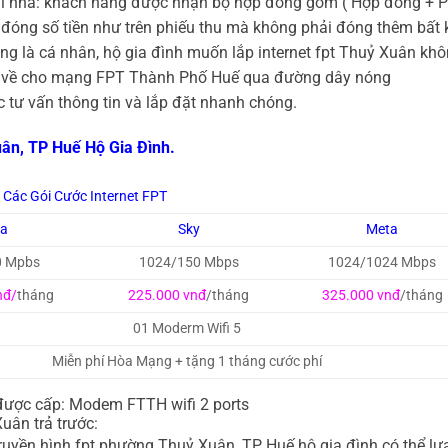
tại nhà: khách hàng được nhận bộ hợp đồng gồm ( Hợp đồng + 
i đóng số tiền như trên phiếu thu mà không phải đóng thêm bất 
ng là cá nhân, hộ gia đình muốn lắp internet fpt Thuỷ Xuân kh
ọi về cho mạng FPT Thành Phố Huế qua đường dây nóng
 tư vấn thông tin và lắp đặt nhanh chóng.
ân, TP Huế Hộ Gia Đình.
Các Gói Cước Internet FPT
ga
Sky
Meta
0 Mpbs
1024/150 Mbps
1024/1024 Mbps
nđ/
tháng
225.000 vnđ
/tháng
325.000 vnđ
/tháng
01 Moderm Wifi 5
Miễn phí Hòa Mạng + tặng 1 tháng cước phí
được cấp: Modem FTTH wifi 2 ports
uân trả trước:
ruyền hình fpt phường Thuỷ Xuân, TP Huế hộ gia đình có thể lự