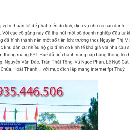
trí thuận lợi để phát triển du lịch, dịch vụ nhờ có các danh
a. Với các cố gắng này đã thu hút một số doanh nghiệp đầu tư k
g đã hình thành nên một số tiện ích: trường thcs Nguyễn Thị M
c khu dân cư nhiều hộ gia đình có kinh tế khá giả với nhu cầu 
iễn thông mạng FPT Huế đã tiến hành nâng cấp băng thông lên 
: Nguyễn Văn Đào, Trần Thái Tông, Vũ Ngọc Phan, Lê Ngô Cát,
Chúa, Hoài Thanh,… với mục đich lắp mạng internet fpt Thuỷ