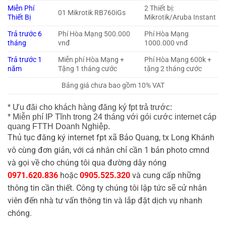
Miễn Phí
2 Thiết bị:
01 Mikrotik RB760iGs
Thiết Bị
Mikrotik/Aruba Instant
Trả trước 6
Phí Hòa Mạng 500.000
Phí Hòa Mạng
tháng
vnđ
1000.000 vnđ
Trả trước 1
Miễn phí Hòa Mạng +
Phí Hòa Mạng 600k +
năm
Tặng 1 tháng cước
tặng 2 tháng cước
Bảng giá chưa bao gồm 10% VAT
* Ưu đãi cho khách hàng đăng ký fpt trả trước:
* Miễn phí IP Tĩnh trong 24 tháng với gói cước internet cáp
quang FTTH Doanh Nghiệp.
Thủ tục đăng ký internet fpt xã Bảo Quang, tx Long Khánh
vô cùng đơn giản, với cá nhân chỉ cần 1 bản photo cmnd
và gọi về cho chúng tôi qua đường dây nóng
0971.620.836
hoặc
0905.525.320
và cung cấp những
thông tin cần thiết. Công ty chúng tôi lập tức sẽ cử nhân
viên đến nhà tư vấn thông tin và lắp đặt dịch vụ nhanh
chóng.