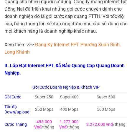
Quang cho nhiều người sử dụng. Công ty mạng internet fpt
Đồng Nai đã triển khai những gói cước chuyên dành cho
doanh nghiệp đó là gói cước cáp quang FTTH. Với tốc độ
cao, băng thông lớn sẽ đáp ứng được nhu cầu sử dụng cho
mọi khách hàng là doanh nghiệp khác nhau.
Xem thêm >>>
Đăng Ký Internet FPT Phường Xuân Bình,
Long Khánh
II. Lắp Đặt Internet FPT Xã Bảo Quang Cáp Quang Doanh
Nghiệp.
Gói Cước Doanh Nghiệp & Khách VIP
Gói Cước
Super 250
Super 400
Super 500
Tốc độ
250 Mbps
400 Mbps
500 Mbps
Down/upload
495.000
1.272.000
Cước Tháng
2.272.000 vnđ
/tháng
Vnđ
/tháng
Vnđ
/tháng