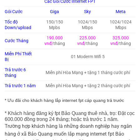
Các Gói Cước Internet FPT
Gói Cước
Giga
Sky
Meta
Tốc độ
150/150
1024/150
1024/1024
Down/upload
Mpbs
Mbps
Mbps
190.000
225.000
325.000
Cước Tháng
vnđ/
tháng
vnđ
/tháng
vnđ
/tháng
Miễn Phí Thiết
01 Moderm Wifi 5
Bị
Trả trước 6
Miễn phí Hòa Mạng + tặng 1 tháng cước phí
tháng
Trả trước 1 năm
Miễn phí Hòa Mạng + tặng 2 tháng cước phí
* Ưu đãi cho khách hàng lắp internet fpt cáp quang trả trước
* Khách hàng đăng ký fpt Bảo Quang thuê nhà, trọ: Đặt cọc
600.000 đồng trong 24 tháng; hoặc trả trước 1 năm.
Trường hợp khách hàng là những doanh nghiệp hay ngân
hàng ở xã Bảo Quang muốn lắp mạng internet fpt Bảo