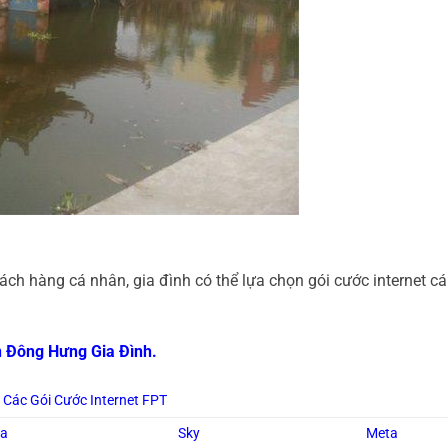
ch hàng cá nhân, gia đình có thể lựa chọn gói cước internet c
ện Đông Hưng Gia Đình.
Các Gói Cước Internet FPT
ga
Sky
Meta