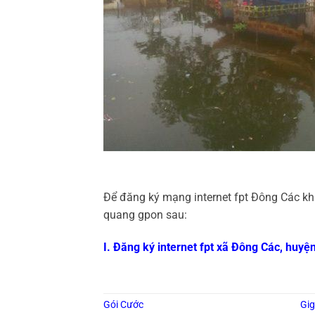
Để đăng ký mạng internet fpt Đông Các khá
quang gpon sau:
I. Đăng ký internet fpt xã Đông Các, huy
Gói Cước
Gi