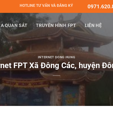
HOTLINE TƯ VẤN VÀ ĐĂNG KÝ
0971.620.
A QUAN SÁT
TRUYỀN HÌNH FPT
LIÊN HỆ
INTERNET DONG HUNG
rnet FPT Xã Đông Các, huyện Đô