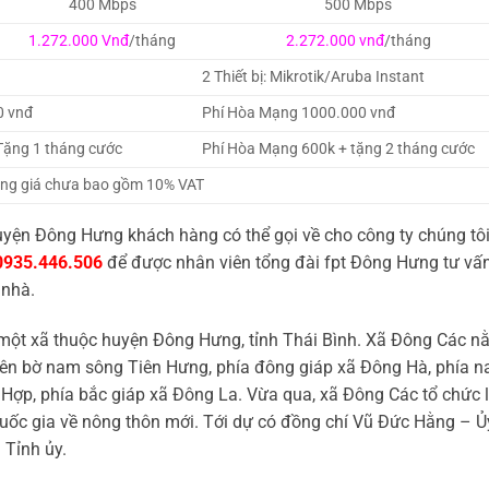
400 Mbps
500 Mbps
1.272.000 Vnđ
/tháng
2.272.000 vnđ
/tháng
2 Thiết bị: Mikrotik/Aruba Instant
0 vnđ
Phí Hòa Mạng 1000.000 vnđ
Tặng 1 tháng cước
Phí Hòa Mạng 600k + tặng 2 tháng cước
ng giá chưa bao gồm 10% VAT
uyện Đông Hưng khách hàng có thể gọi về cho công ty chúng tô
0935.446.506
để được nhân viên tổng đài fpt Đông Hưng tư vấ
 nhà.
à một xã thuộc huyện Đông Hưng, tỉnh Thái Bình. Xã Đông Các 
ên bờ nam sông Tiên Hưng, phía đông giáp xã Đông Hà, phía 
 Hợp, phía bắc giáp xã Đông La. Vừa qua, xã Đông Các tổ chức 
ốc gia về nông thôn mới. Tới dự có đồng chí Vũ Đức Hằng – Ủ
 Tỉnh ủy.