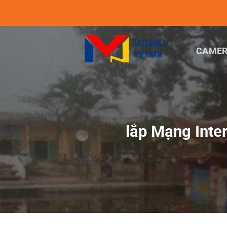
Chuyển
đến
nội
dung
CAMER
lắp Mạng Inte