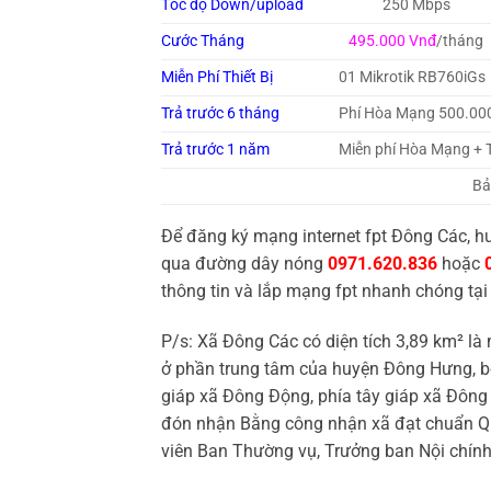
Tốc độ Down/upload
250 Mbps
Cước Tháng
495.000 Vnđ
/tháng
Miễn Phí Thiết Bị
01 Mikrotik RB760iGs
Trả trước 6 tháng
Phí Hòa Mạng 500.00
Trả trước 1 năm
Miễn phí Hòa Mạng + 
Bả
Để đăng ký mạng internet fpt Đông Các, h
qua đường dây nóng
0971.620.836
hoặc
thông tin và lắp mạng fpt nhanh chóng tại
P/s: Xã Đông Các có diện tích 3,89 km² l
ở phần trung tâm của huyện Đông Hưng, b
giáp xã Đông Động, phía tây giáp xã Đông
đón nhận Bằng công nhận xã đạt chuẩn Qu
viên Ban Thường vụ, Trưởng ban Nội chính