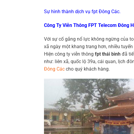
Sự hình thành dịch vụ fpt Đông Các.
Công Ty Viễn Thông FPT Telecom Đông H
Với sự cố gắng nổ lực không ngừng của t
xã ngày một khang trang hơn, nhiều tuyến 
Hiện công ty viễn thông
fpt thái bình
đã tiế
như: liên xã, quốc lộ 39a, cái quan, lịch 
Đông Các
cho quý khách hàng.